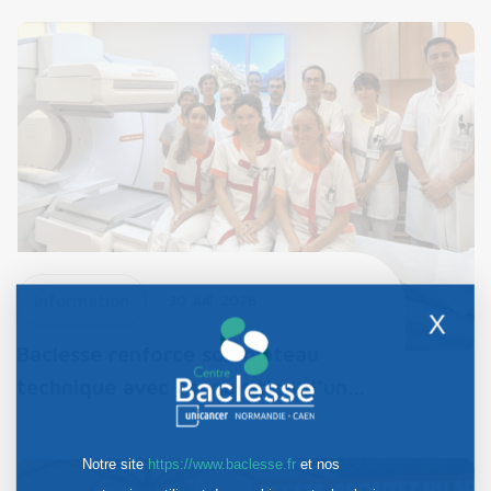
Information
30 Juil. 2026
X
Baclesse renforce son plateau
technique avec l’acquisition d’un…
Notre site
https://www.baclesse.fr
et nos