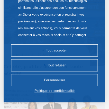
partenaires utilisent des cookies ou technologies
similaires afin d’assurer son bon fonctionnement,
améliorer votre expérience (en enregistrant vos
préférences), améliorer les performances du site
(en suivant vos actions), vous permettre de vous
connecter à vos réseaux sociaux et d’y partager
des contenus depuis notre site et enfin, afficher de
la publicité personnalisée sur notre site ou ceux de
Tout accepter
Information
22 Juil. 2026
nos partenaires. Certains traceurs non classés
peuvent être déposés sur notre site. Le dépôt de
Tout refuser
Cet été, profitez du soleil en toute
certains cookies nécessite votre consentement
sécurité
préalable.
Personnaliser
Politique de confidentialité