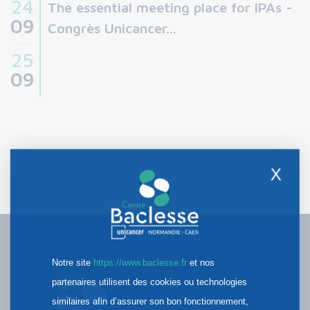
24
The essential meeting place for IPAs -
09
Congrès Unicancer...
25
09
X
Notre site
https://www.baclesse.fr
et nos
partenaires utilisent des cookies ou technologies
similaires afin d’assurer son bon fonctionnement,