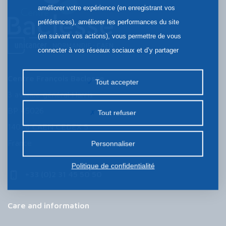
améliorer votre expérience (en enregistrant vos
préférences), améliorer les performances du site
(en suivant vos actions), vous permettre de vous
connecter à vos réseaux sociaux et d’y partager
des contenus depuis notre site et enfin, afficher de
Centre François Baclesse
la publicité personnalisée sur notre site ou ceux de
Tout accepter
nos partenaires. Certains traceurs non classés
3 avenue général Harris
peuvent être déposés sur notre site. Le dépôt de
BP 45026
Tout refuser
certains cookies nécessite votre consentement
14076 CAEN CEDEX 5
préalable.
France
Personnaliser
Politique de confidentialité
+33 (0)2 31 45 50 50
Care and information