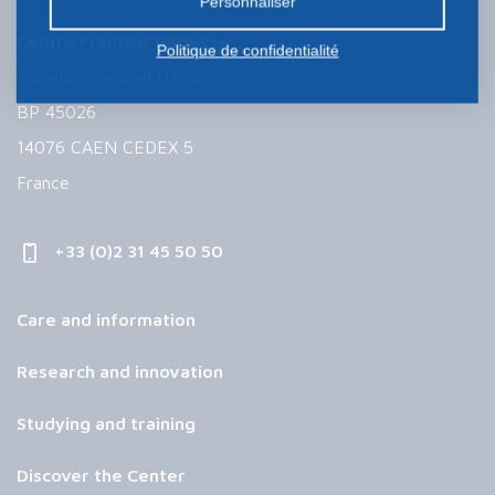
Personnaliser
Centre François Baclesse
Politique de confidentialité
3 avenue général Harris
BP 45026
14076 CAEN CEDEX 5
France
+33 (0)2 31 45 50 50
Care and information
Research and innovation
Studying and training
Discover the Center