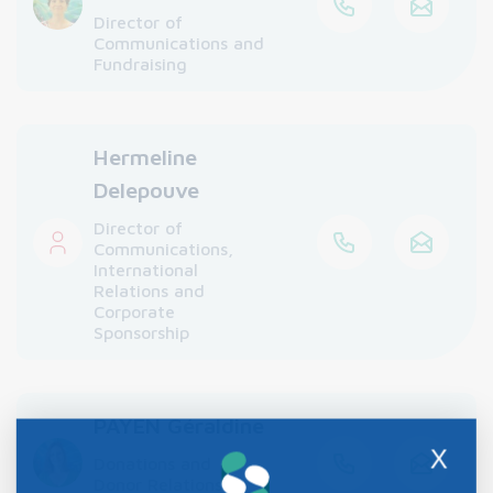
Director of
Communications and
Fundraising
Hermeline
Delepouve
Director of
Communications,
International
Relations and
Corporate
Sponsorship
PAYEN Géraldine
X
Donations and
Donor Relations