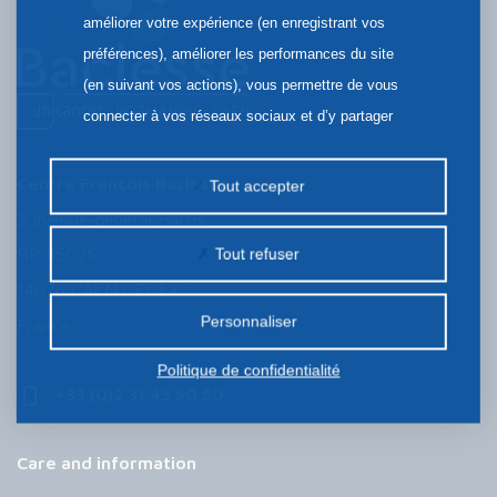
améliorer votre expérience (en enregistrant vos
préférences), améliorer les performances du site
(en suivant vos actions), vous permettre de vous
connecter à vos réseaux sociaux et d’y partager
des contenus depuis notre site et enfin, afficher de
la publicité personnalisée sur notre site ou ceux de
Centre François Baclesse
Tout accepter
nos partenaires. Certains traceurs non classés
3 avenue général Harris
peuvent être déposés sur notre site. Le dépôt de
BP 45026
Tout refuser
certains cookies nécessite votre consentement
14076 CAEN CEDEX 5
préalable.
Personnaliser
France
Politique de confidentialité
+33 (0)2 31 45 50 50
Care and information