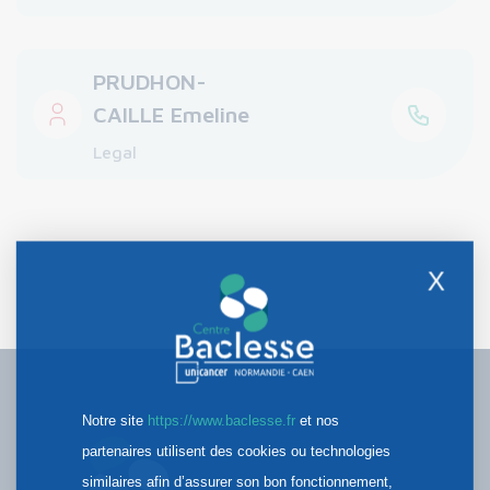
PRUDHON-
CAILLE Emeline
Legal
X
Notre site
https://www.baclesse.fr
et nos
partenaires utilisent des cookies ou technologies
similaires afin d’assurer son bon fonctionnement,