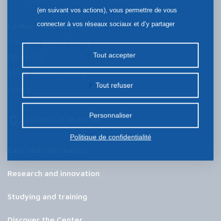
(en suivant vos actions), vous permettre de vous
connecter à vos réseaux sociaux et d’y partager
Centre François Baclesse
des contenus depuis notre site et enfin, afficher de
3 avenue général Harris
la publicité personnalisée sur notre site ou ceux de
Tout accepter
BP 45026
nos partenaires. Certains traceurs non classés
14076 CAEN CEDEX 5
peuvent être déposés sur notre site. Le dépôt de
Tout refuser
France
certains cookies nécessite votre consentement
préalable.
Personnaliser
+33 (0)2 31 45 50 50
Politique de confidentialité
Care and information
Research and innovation
Studying and training
Discover the Center