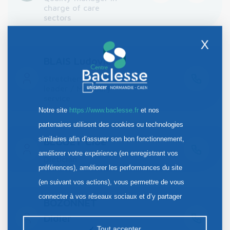
charge of care
sectors
X
BLAIS Ludovic
Stretcher team
leader / Mortuary
service
Notre site
https://www.baclesse.fr
et nos
partenaires utilisent des cookies ou technologies
similaires afin d’assurer son bon fonctionnement,
BLOUET Cloé
améliorer votre expérience (en enregistrant vos
Dietician
préférences), améliorer les performances du site
(en suivant vos actions), vous permettre de vous
connecter à vos réseaux sociaux et d’y partager
BOZONNET
des contenus depuis notre site et enfin, afficher de
Didier
la publicité personnalisée sur notre site ou ceux de
Tout accepter