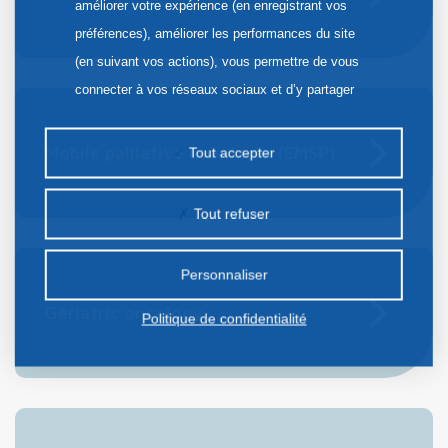
améliorer votre expérience (en enregistrant vos
préférences), améliorer les performances du site
(en suivant vos actions), vous permettre de vous
connecter à vos réseaux sociaux et d’y partager
des contenus depuis notre site et enfin, afficher de
la publicité personnalisée sur notre site ou ceux de
Mobile palliative care team (EMSP)
Tout accepter
nos partenaires. Certains traceurs non classés
peuvent être déposés sur notre site. Le dépôt de
Tout refuser
certains cookies nécessite votre consentement
préalable.
Personnaliser
Geriatric oncology
Politique de confidentialité