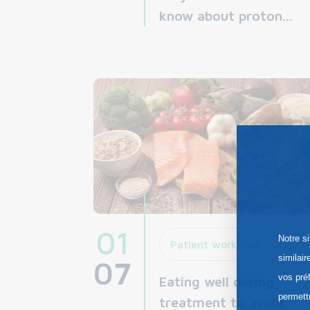
know about proton...
01
Notre s
Patient workshop
similai
07
vos pré
Eating well during
permett
treatment to avoid