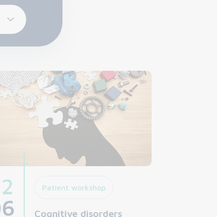
22
Patient workshop
06
Cognitive disorders