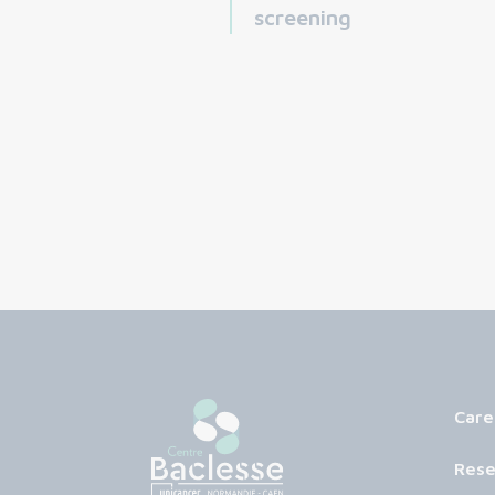
screening
Care
Rese