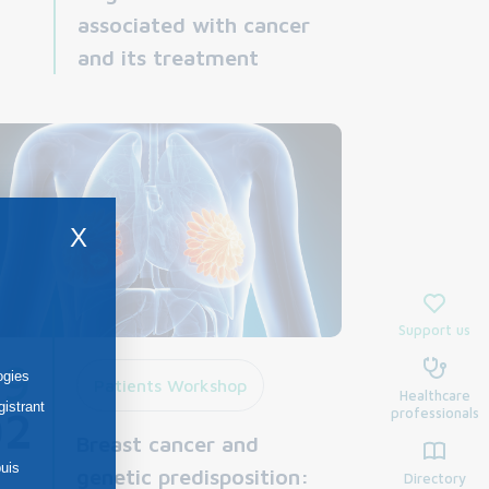
associated with cancer
and its treatment
X
Support us
29
ogies
Patients Workshop
Healthcare
gistrant
02
professionals
Breast cancer and
uis
genetic predisposition:
Directory