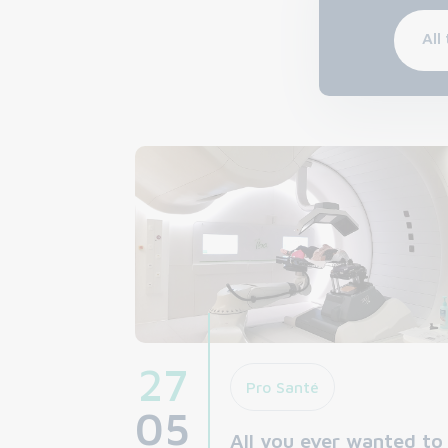
All
27
Pro Santé
05
All you ever wanted to