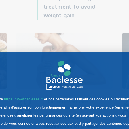
treatment to avoid
weight gain
20
ite
https://www.baclesse.fr
et nos partenaires utilisent des cookies ou technol
Patients Workshop
res afin d’assurer son bon fonctionnement, améliorer votre expérience (en enre
02
férences), améliorer les performances du site (en suivant vos actions), vous
The different
re de vous connecter à vos réseaux sociaux et d’y partager des contenus dep
techniques of breast