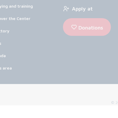
ying and training
Apply at
over the Center
Donations
ctory
s
nda
s area
© 20