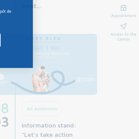
what...
épôt de
Appointment
Access to the
Center
08
All audiences
03
Information stand:
"Let's take action