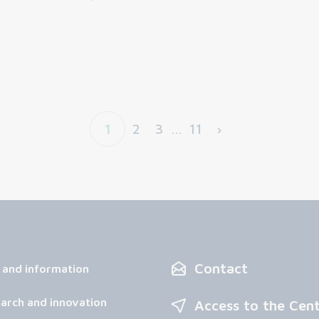
1
2
3
…
11
›
Contact
 and information
arch and innovation
Access to the Cen