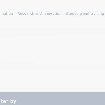
rmation
Research and innovation
Studying and training
lter by