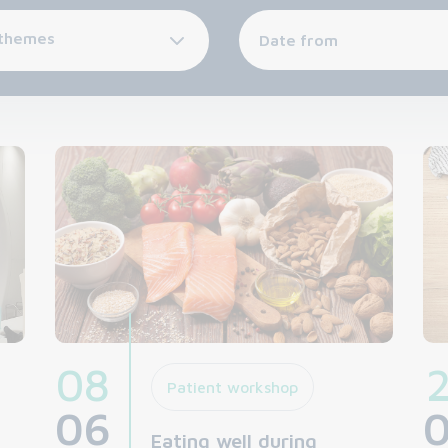
 themes
08
Patient workshop
06
Eating well during