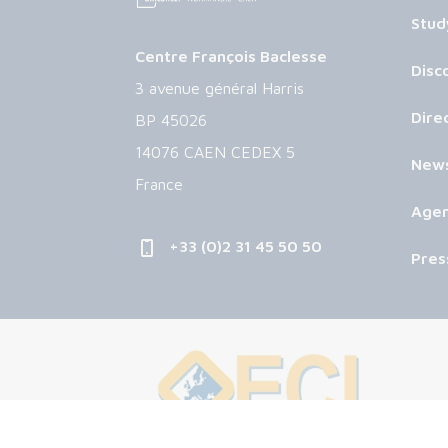
Stud
Centre François Baclesse
Disc
3 avenue général Harris
Dire
BP 45026
14076 CAEN CEDEX 5
New
France
Age
+33 (0)2 31 45 50 50
Pres