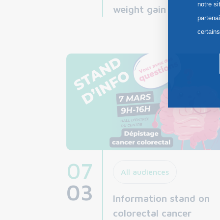
notre si
weight gain
partena
certain
07
All audiences
03
Information stand on
colorectal cancer