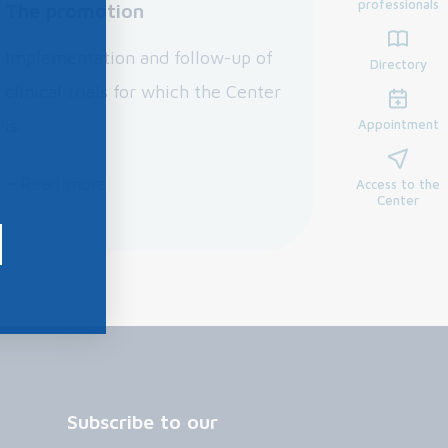
professionals
The promotion
Implementation and follow-up of
Directory
clinical trials for which the Center
is...
Appointment
Read more
Access to the
Center
Subscribe to our