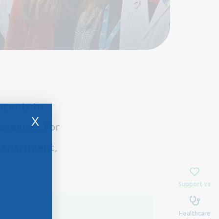
cer is to
X
esearch. For
 department,
Support us
Healthcare