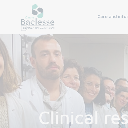
Care and info
Clinical re