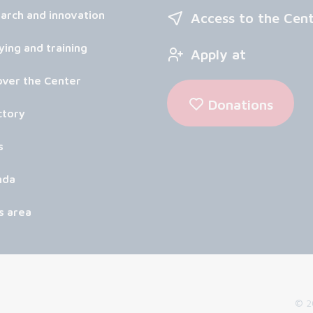
arch and innovation
Access to the Cen
ying and training
Apply at
over the Center
Donations
ctory
s
nda
s area
© 20