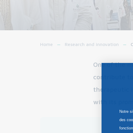
Home
Research and innovation
C
One of the mi
contribute t
therapeutic i
with its prom
Notre s
des coo
fonctio