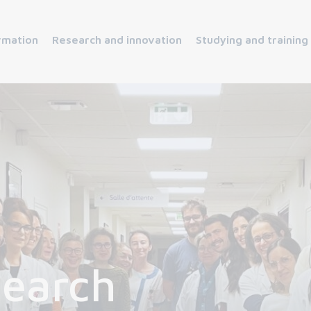
rmation
Research and innovation
Studying and training
search