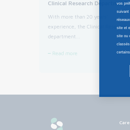
Clinical Research Department
vos pré
suivant
With more than 20 years'
réseaux
experience, the Clinical Research
site et 
department...
site ou
classés
certain
Read more
Care