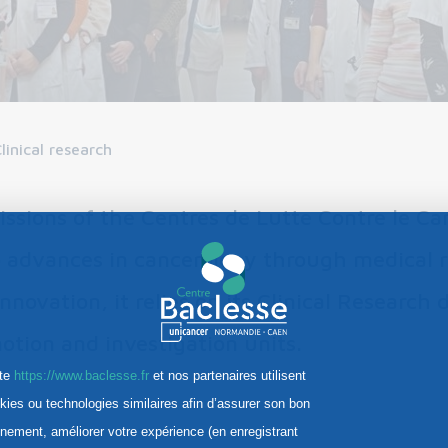
linical research
ssions of the Centres de Lutte Contre le Can
o advances in cancerology through medical r
nnovation, it relies on its Clinical Research
otion and investigation units.
ite
https://www.baclesse.fr
et nos partenaires utilisent
kies ou technologies similaires afin d’assurer son bon
nnement, améliorer votre expérience (en enregistrant