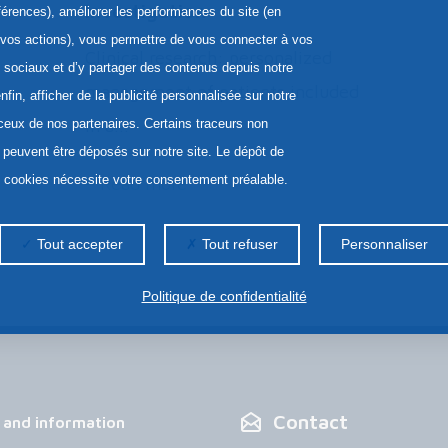
Investigation
férences), améliorer les performances du site (en
 vos actions), vous permettre de vous connecter à vos
Clinical research: personalized
 sociaux et d’y partager des contenus depuis notre
management of patients included
enfin, afficher de la publicité personnalisée sur notre
in a...
 ceux de nos partenaires. Certains traceurs non
 peuvent être déposés sur notre site. Le dépôt de
s cookies nécessite votre consentement préalable.
Read more
Tout accepter
Tout refuser
Personnaliser
Politique de confidentialité
Contact
 and information