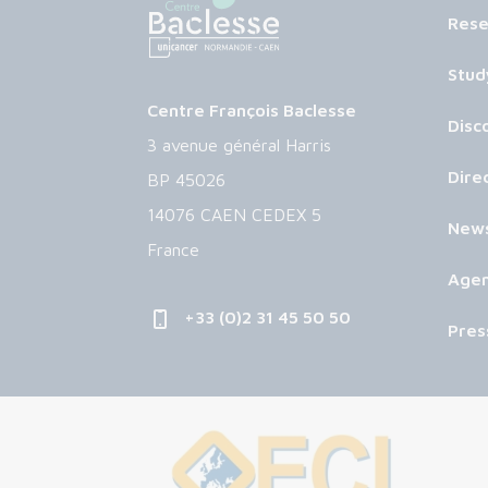
Rese
Stud
Centre François Baclesse
Disc
3 avenue général Harris
Dire
BP 45026
14076 CAEN CEDEX 5
New
France
Age
+33 (0)2 31 45 50 50
Pres