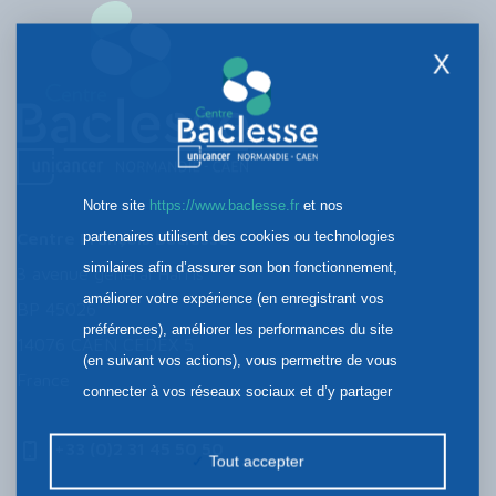
X
Notre site
https://www.baclesse.fr
et nos
partenaires utilisent des cookies ou technologies
Centre François Baclesse
similaires afin d’assurer son bon fonctionnement,
3 avenue général Harris
améliorer votre expérience (en enregistrant vos
BP 45026
préférences), améliorer les performances du site
14076 CAEN CEDEX 5
(en suivant vos actions), vous permettre de vous
France
connecter à vos réseaux sociaux et d’y partager
des contenus depuis notre site et enfin, afficher de
+33 (0)2 31 45 50 50
la publicité personnalisée sur notre site ou ceux de
Tout accepter
nos partenaires. Certains traceurs non classés