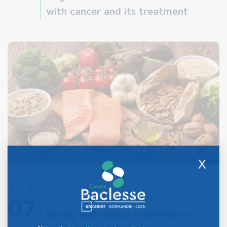
with cancer and its treatment
X
01
Patient workshop
07
Eating well during treatment to