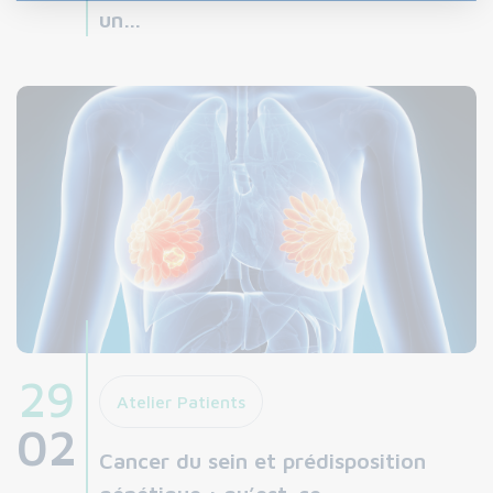
un…
29
Atelier Patients
02
Cancer du sein et prédisposition