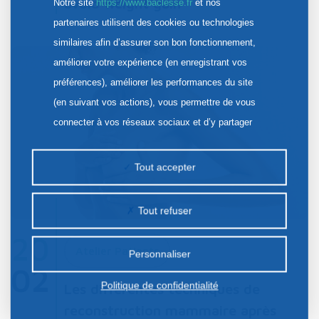
avoid weight gain
Notre site
https://www.baclesse.fr
et nos
partenaires utilisent des cookies ou technologies
similaires afin d’assurer son bon fonctionnement,
améliorer votre expérience (en enregistrant vos
préférences), améliorer les performances du site
(en suivant vos actions), vous permettre de vous
connecter à vos réseaux sociaux et d’y partager
des contenus depuis notre site et enfin, afficher de
la publicité personnalisée sur notre site ou ceux de
Tout accepter
nos partenaires. Certains traceurs non classés
peuvent être déposés sur notre site. Le dépôt de
Tout refuser
certains cookies nécessite votre consentement
20
préalable.
Atelier Patients
Personnaliser
02
Politique de confidentialité
Les différentes techniques de
reconstruction mammaire après