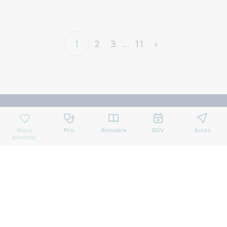
1
2
3
…
11
›
Nous
Pro
Annuaire
RDV
Accès
soutenir
Centre François Baclesse
3 avenue général Harris