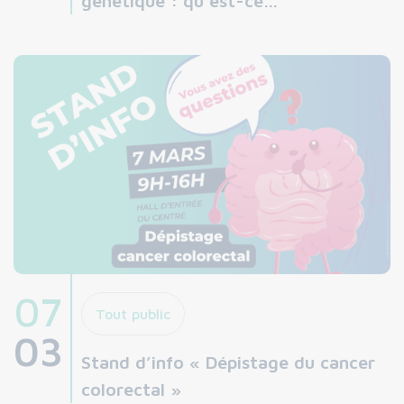
génétique : qu’est-ce…
07
Tout public
03
Stand d’info « Dépistage du cancer
colorectal »