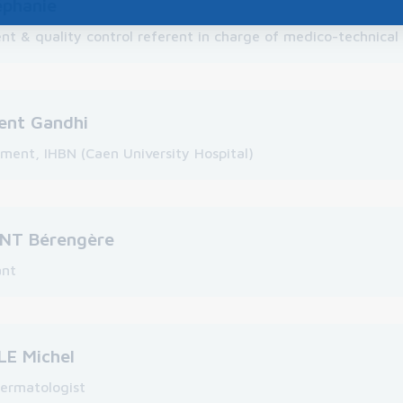
phanie
 & quality control referent in charge of medico-technical 
ent Gandhi
ment, IHBN (Caen University Hospital)
T Bérengère
ant
E Michel
ermatologist