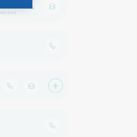
sectors
+