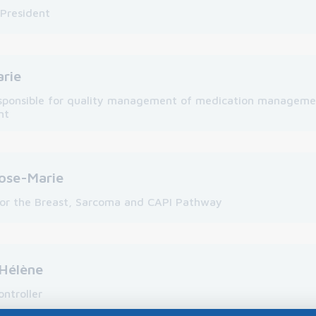
-President
rie
sponsible for quality management of medication manageme
nt
ose-Marie
for the Breast, Sarcoma and CAPI Pathway
Hélène
ntroller