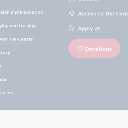
arch and innovation
Access to the Cen
ying and training
Apply at
over the Center
Donations
ctory
s
nda
s area