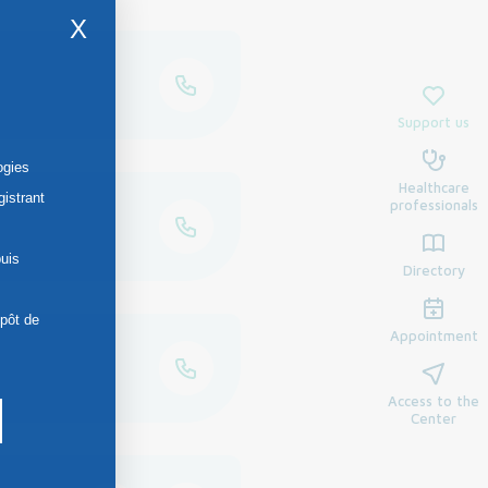
X
Support us
ogies
Healthcare
gistrant
professionals
uis
Directory
épôt de
Appointment
Access to the
Center