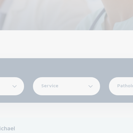
Service
Pathol
chael