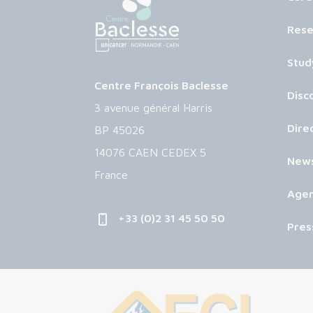
Rese
Stud
Centre François Baclesse
Disc
3 avenue général Harris
Dire
BP 45026
14076 CAEN CEDEX 5
New
France
Age
+33 (0)2 31 45 50 50
Pres