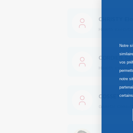
CHRISTY Elo
Health executiv
Notre s
similai
CORDIER Sa
vos pré
Health executi
permett
notre si
partena
COSSET Elod
certain
Genetic Consul