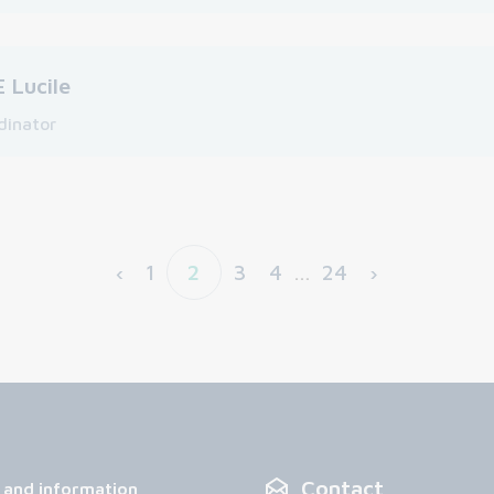
 Lucile
dinator
‹
1
2
3
4
…
24
›
Contact
 and information