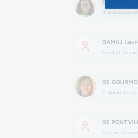
DAHANY Sté
Risk management
DAMAJ Laur
Head of Depart
DE GOURMON
Training Assist
DE PONTVILL
Doctor: Onco-d