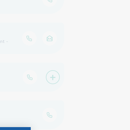
nt -
+