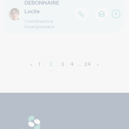
DEBONNAIRE
Lucile
+
Coordinatrice
Enseignement
‹
1
2
3
4
…
24
›