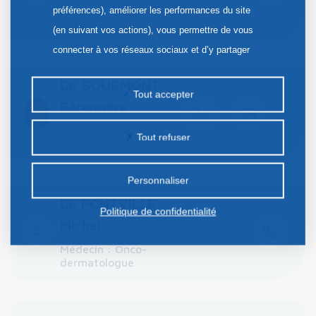
préférences), améliorer les performances du site
l'IHBN (CHU de
Caen)
(en suivant vos actions), vous permettre de vous
connecter à vos réseaux sociaux et d’y partager
des contenus depuis notre site et enfin, afficher de
DE GOURMONT
la publicité personnalisée sur notre site ou ceux de
Tout accepter
Bérengère
+
nos partenaires. Certains traceurs non classés
peuvent être déposés sur notre site. Le dépôt de
Assistante de
Tout refuser
formation
certains cookies nécessite votre consentement
préalable.
Personnaliser
DE PONTVILLE
Politique de confidentialité
Michel
Médecin : Onco-
dermatologue