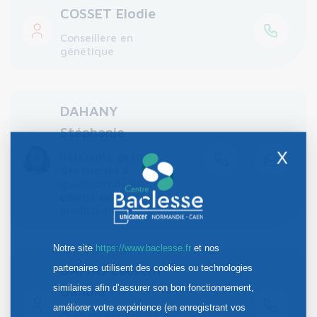
COSSET Elodie
Conseillère en
génétique
DAHANY
Stéphanie
X
Référente gestion
des risques &
qualiticienne en
charge des secteurs
médico-techniques
Notre site
https://www.baclesse.fr
et nos
DAMAJ Laurent
partenaires utilisent des cookies ou technologies
similaires afin d’assurer son bon fonctionnement,
Gandhi
améliorer votre expérience (en enregistrant vos
Chef de service de