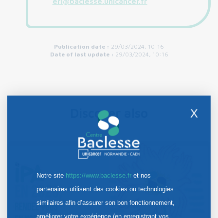
eri@baclesse.unicancer.fr
Publication date :
29/03/2024, 10:16
Date of last update :
29/03/2024, 10:16
Discover also
X
Notre site
https://www.baclesse.fr
et nos
partenaires utilisent des cookies ou technologies
similaires afin d’assurer son bon fonctionnement,
améliorer votre expérience (en enregistrant vos