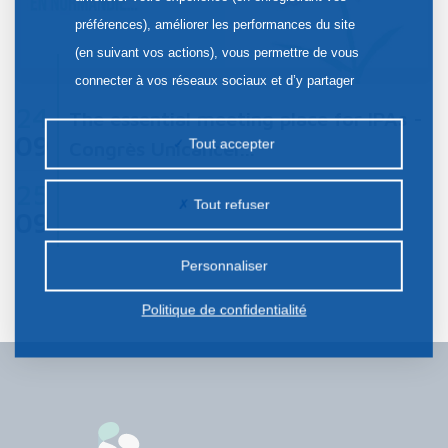
préférences), améliorer les performances du site
(en suivant vos actions), vous permettre de vous
connecter à vos réseaux sociaux et d’y partager
des contenus depuis notre site et enfin, afficher de
24
The essential meeting place for IPAs -
la publicité personnalisée sur notre site ou ceux de
09
Tout accepter
Congrès Unicancer...
nos partenaires. Certains traceurs non classés
25
peuvent être déposés sur notre site. Le dépôt de
Tout refuser
09
certains cookies nécessite votre consentement
préalable.
Personnaliser
Politique de confidentialité