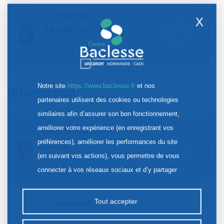
Dr Audrey
X
RAMBEAU
+
Doctor: Medical
oncologist
Notre site
https://www.baclesse.fr
et nos
Information
partenaires utilisent des cookies ou technologies
similaires afin d’assurer son bon fonctionnement,
améliorer votre expérience (en enregistrant vos
DEBONNAIRE
préférences), améliorer les performances du site
Lucile
+
(en suivant vos actions), vous permettre de vous
Education
connecter à vos réseaux sociaux et d’y partager
Coordinator
des contenus depuis notre site et enfin, afficher de
la publicité personnalisée sur notre site ou ceux de
Tout accepter
Publication date :
28/03/2024, 12:14
nos partenaires. Certains traceurs non classés
Date of last update :
28/03/2024, 12:50