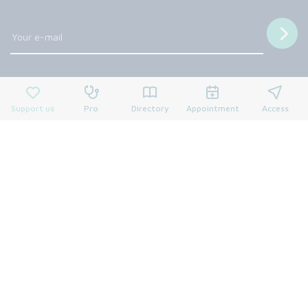
Follow us
Support us
Pro
Directory
Appointment
Access
© 2026 François Baclesse Center. All rights reserved.
Privacy policy
Privacy policy
Cookies