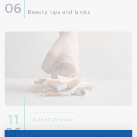
06
Beauty tips and tricks
11
Patient Workshop
06
Cancer and tobacco: how to quit...