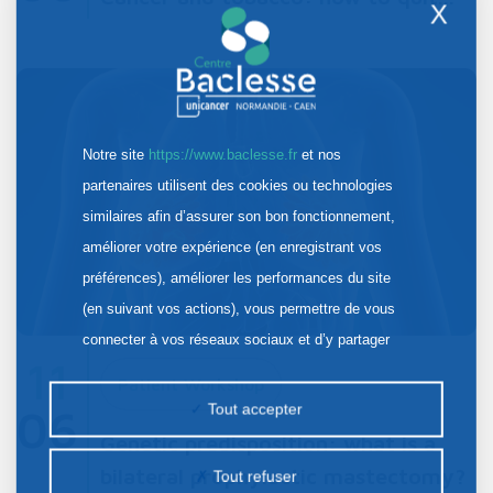
X
Notre site
https://www.baclesse.fr
et nos
partenaires utilisent des cookies ou technologies
similaires afin d’assurer son bon fonctionnement,
améliorer votre expérience (en enregistrant vos
préférences), améliorer les performances du site
(en suivant vos actions), vous permettre de vous
connecter à vos réseaux sociaux et d’y partager
11
des contenus depuis notre site et enfin, afficher de
Patient Workshop
la publicité personnalisée sur notre site ou ceux de
Tout accepter
06
nos partenaires. Certains traceurs non classés
Genetic predisposition: what is a
peuvent être déposés sur notre site. Le dépôt de
bilateral prophylactic mastectomy?
Tout refuser