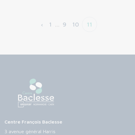
‹
1
…
9
10
11
Centre François Baclesse
3 avenue général Harris