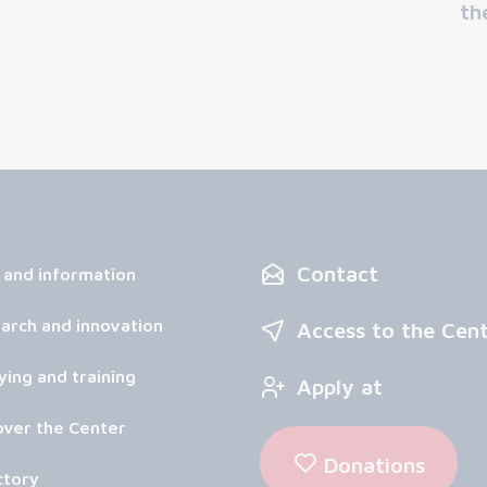
th
Contact
 and information
arch and innovation
Access to the Cen
ying and training
Apply at
over the Center
Donations
ctory