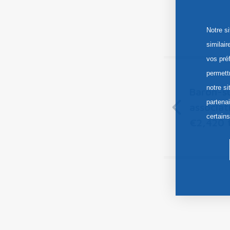
Notre s
similai
vos pré
permett
notre si
Baron-s
partena
associat
certain
€2,420 