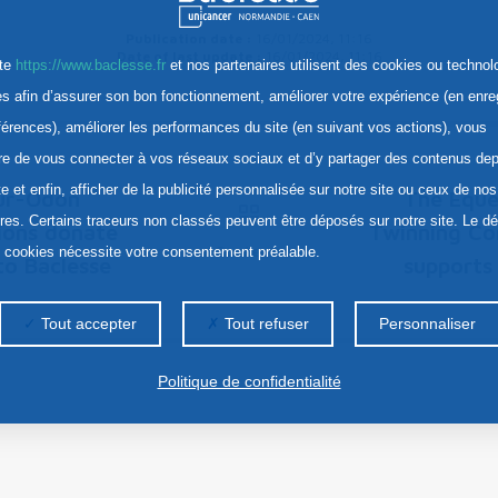
Publication date :
16/01/2024, 11:16
Date of last update :
16/01/2024, 11:16
ite
https://www.baclesse.fr
et nos partenaires utilisent des cookies ou technol
res afin d’assurer son bon fonctionnement, améliorer votre expérience (en enre
férences), améliorer les performances du site (en suivant vos actions), vous
re de vous connecter à vos réseaux sociaux et d’y partager des contenus dep
te et enfin, afficher de la publicité personnalisée sur notre site ou ceux de nos
ur-Odon
The Eque
ires. Certains traceurs non classés peuvent être déposés sur notre site. Le d
ions donate
Twinning C
Contents
s cookies nécessite votre consentement préalable.
to Baclesse
supports
Tout accepter
Tout refuser
Personnaliser
Politique de confidentialité