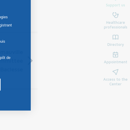
Support us
ogies
Healthcare
gistrant
professionals
uis
Directory
mauville
épôt de
ommittee
Appointment
 Baclesse
Access to the
Center