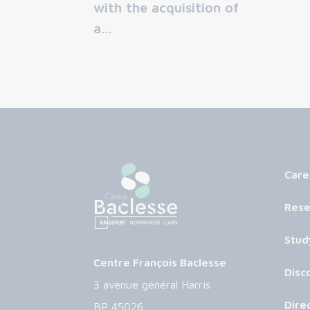
with the acquisition of
a…
Care
Rese
Stud
Centre François Baclesse
Disc
3 avenue général Harris
Dire
BP 45026