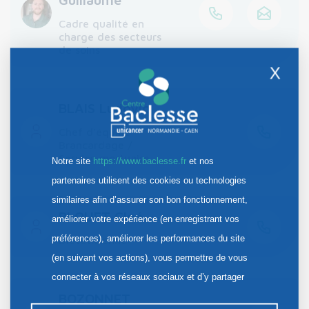
Cadre qualité en
charge des secteurs
de soins
X
BLAIS Ludovic
Chef d'équipe
Brancardage /
Service mortuaire
Notre site
https://www.baclesse.fr
et nos
partenaires utilisent des cookies ou technologies
similaires afin d’assurer son bon fonctionnement,
BLOUET Cloé
améliorer votre expérience (en enregistrant vos
préférences), améliorer les performances du site
Diététicienne
(en suivant vos actions), vous permettre de vous
connecter à vos réseaux sociaux et d’y partager
BOZONNET
des contenus depuis notre site et enfin, afficher de