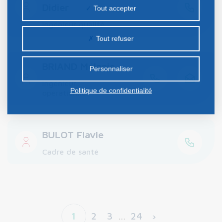
la publicité personnalisée sur notre site ou ceux de
Didier
Tout accepter
nos partenaires. Certains traceurs non classés
Ingénieur qualité
peuvent être déposés sur notre site. Le dépôt de
Tout refuser
certains cookies nécessite votre consentement
préalable.
BRIAND Mélanie
Personnaliser
Ingénieur
Politique de confidentialité
opérationnel
BULOT Flavie
Cadre de santé
1
2
3
…
24
›