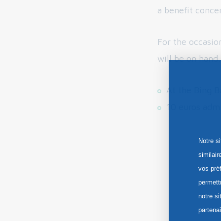
a benefit concer
For the occasio
will be on hand.
At the Bing B
10 euros adm
Notre s
similai
vos pré
permett
notre si
partena