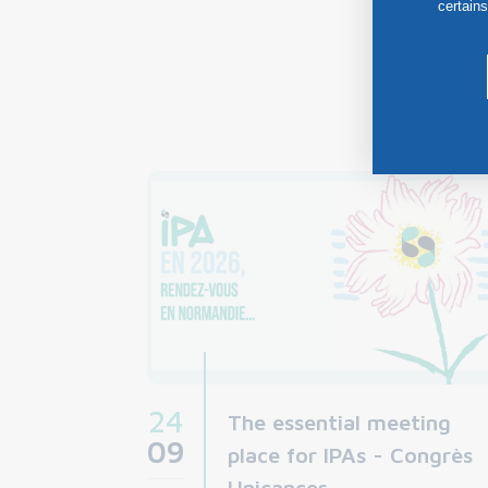
certain
24
The essential meeting
09
place for IPAs - Congrès
Unicancer...