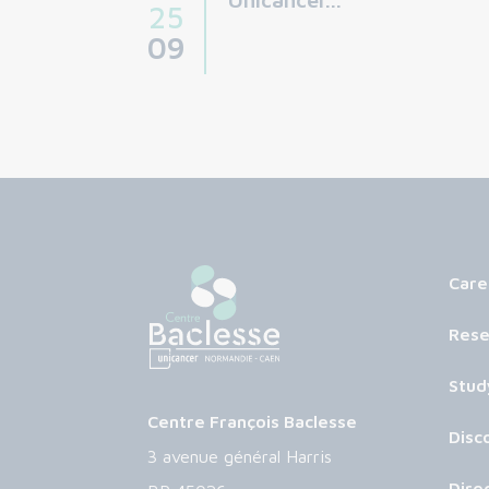
25
09
Care
Rese
Stud
Centre François Baclesse
Disc
3 avenue général Harris
Dire