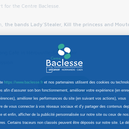
t for the Centre Baclesse.
n,
the bands Lady'Stealer, Kill the princess and Mout
ang Café in Hérouville-Saint-Clair
ission
ite
https://www.baclesse.fr
et nos partenaires utilisent des cookies ou technol
Reserve your place
res afin d’assurer son bon fonctionnement, améliorer votre expérience (en enre
férences), améliorer les performances du site (en suivant vos actions), vous
re de vous connecter à vos réseaux sociaux et d’y partager des contenus dep
Publication date :
09/09/2024, 15:29
te et enfin, afficher de la publicité personnalisée sur notre site ou ceux de nos
Date of last update :
09/09/2024, 15:29
ires. Certains traceurs non classés peuvent être déposés sur notre site. Le d