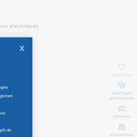
ons électriques
X
Support us
ogies
Healthcare
gistrant
professionals
uis
Directory
épôt de
Appointment