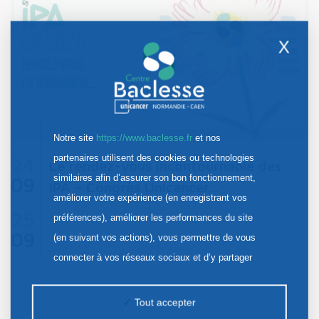
X
Notre site
https://www.baclesse.fr
et nos
partenaires utilisent des cookies ou technologies
24
Le rendez-vous incontournable des
similaires afin d’assurer son bon fonctionnement,
09
IPA – Congrès Unicancer…
améliorer votre expérience (en enregistrant vos
25
préférences), améliorer les performances du site
09
(en suivant vos actions), vous permettre de vous
connecter à vos réseaux sociaux et d’y partager
des contenus depuis notre site et enfin, afficher de
la publicité personnalisée sur notre site ou ceux de
Tout accepter
nos partenaires. Certains traceurs non classés