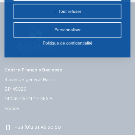
peuvent être déposés sur notre site. Le dépôt de
Tout refuser
certains cookies nécessite votre consentement
préalable.
Personnaliser
Politique de confidentialité
Centre François Baclesse
3 avenue général Harris
BP 45026
14076 CAEN CEDEX 5
France
+33 (0)2 31 45 50 50