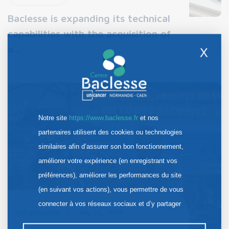
Baclesse is expanding its technical
capabilities with the acquisition of
a…
X
Notre site
https://www.baclesse.fr
et nos
partenaires utilisent des cookies ou technologies
similaires afin d’assurer son bon fonctionnement,
améliorer votre expérience (en enregistrant vos
préférences), améliorer les performances du site
(en suivant vos actions), vous permettre de vous
connecter à vos réseaux sociaux et d’y partager
Information
July 22, 2026
des contenus depuis notre site et enfin, afficher de