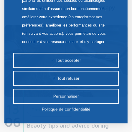
partenaires utilisent des cookies ou technologies
understanding hormone therapy
similaires afin d’assurer son bon fonctionnement,
améliorer votre expérience (en enregistrant vos
préférences), améliorer les performances du site
(en suivant vos actions), vous permettre de vous
connecter à vos réseaux sociaux et d’y partager
des contenus depuis notre site et enfin, afficher de
la publicité personnalisée sur notre site ou ceux de
Tout accepter
nos partenaires. Certains traceurs non classés
peuvent être déposés sur notre site. Le dépôt de
Tout refuser
certains cookies nécessite votre consentement
préalable.
Personnaliser
13
Politique de confidentialité
Patients Workshop
06
Beauty tips and advice during