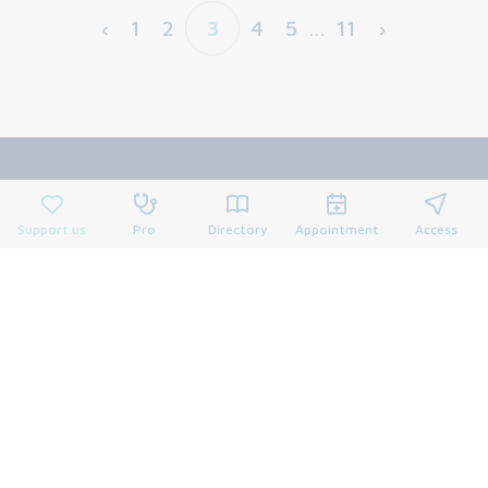
‹
1
2
3
4
5
…
11
›
Support us
Pro
Directory
Appointment
Access
Centre François Baclesse
3 avenue général Harris
BP 45026
14076 CAEN CEDEX 5