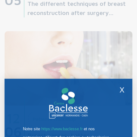
The different techniques of breast
reconstruction after surgery...
X
12
Patients Workshop
06
Notre site
https://www.baclesse.fr
et nos
Breast cancer: better