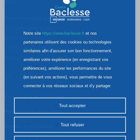
Centre François Baclesse
3 avenue général Harris
Notre site
https://www.baclesse.fr
et nos
BP 45026
partenaires utilisent des cookies ou technologies
14076 CAEN CEDEX 5
similaires afin d’assurer son bon fonctionnement,
France
améliorer votre expérience (en enregistrant vos
préférences), améliorer les performances du site
+33 (0)2 31 45 50 50
(en suivant vos actions), vous permettre de vous
connecter à vos réseaux sociaux et d’y partager
des contenus depuis notre site et enfin, afficher de
Être soigné et s’informer
la publicité personnalisée sur notre site ou ceux de
Tout accepter
Recherche et innovation
nos partenaires. Certains traceurs non classés
peuvent être déposés sur notre site. Le dépôt de
Tout refuser
Étudier et se former
certains cookies nécessite votre consentement
préalable.