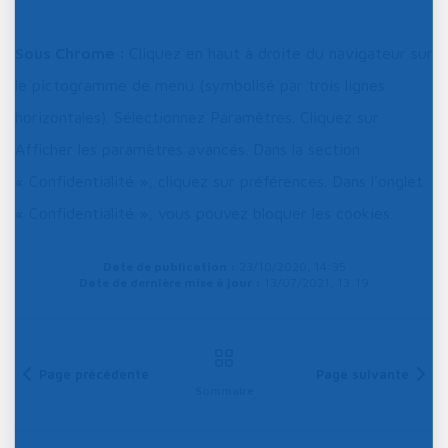
Sous Chrome :
Cliquez en haut à droite du navigateur sur
le pictogramme de menu (symbolisé par trois lignes
horizontales). Sélectionnez Paramètres. Cliquez sur
Afficher les paramètres avancés. Dans la section
« Confidentialité », cliquez sur préférences. Dans l’onglet
« Confidentialité », vous pouvez bloquer les cookies.
Date de publication :
23/10/2020, 14:35
Date de dernière mise à jour :
13/07/2021, 13:19
Page précédente
Page suivante
Sommaire