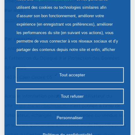
Délégué à la Protection des Données (DPO) :
utilisent des cookies ou technologies similaires afin
Par mail :
d’assurer son bon fonctionnement, améliorer votre
dpo@baclesse.unicancer.fr
expérience (en enregistrant vos préférences), améliorer
les performances du site (en suivant vos actions), vous
Par courrier :
permettre de vous connecter à vos réseaux sociaux et d’y
Centre François Baclesse
partager des contenus depuis notre site et enfin, afficher
A l’attention du Délégué à la Protection des Données
de la publicité personnalisée sur notre site ou ceux de nos
partenaires. Certains traceurs non classés peuvent être
BP 45026
Tout accepter
déposés sur notre site. Le dépôt de certains cookies
14076 Caen Cedex 05
nécessite votre consentement préalable.
Aucune information personnelle de l’utilisateur du
Tout refuser
site
https://www.baclesse.fr/
n’est publiée à l’insu de
l’utilisateur, échangée, transférée, cédée ou vendue sur
Personnaliser
un support quelconque à des tiers. Seule l’hypothèse du
rachat du Centre François Baclesse et de ses droits
Politique de confidentialité