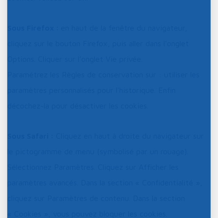
Sous Firefox :
en haut de la fenêtre du navigateur,
cliquez sur le bouton Firefox, puis aller dans l’onglet
Options. Cliquer sur l’onglet Vie privée.
Paramétrez les Règles de conservation sur : utiliser les
paramètres personnalisés pour l’historique. Enfin
décochez-la pour désactiver les cookies.
Sous Safari :
Cliquez en haut à droite du navigateur sur
le pictogramme de menu (symbolisé par un rouage).
Sélectionnez Paramètres. Cliquez sur Afficher les
paramètres avancés. Dans la section « Confidentialité »,
cliquez sur Paramètres de contenu. Dans la section
« Cookies », vous pouvez bloquer les cookies.