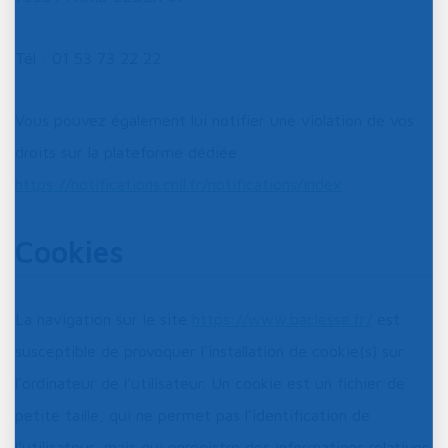
Tél : 01 53 73 22 22
Vous pouvez également lui notifier une violation de vos
droits sur la plateforme dédiée :
https://notifications.cnil.fr/notifications/index
Cookies
La navigation sur le site
https://www.baclesse.fr/
est
susceptible de provoquer l’installation de cookie(s) sur
l’ordinateur de l’utilisateur. Un cookie est un fichier de
petite taille, qui ne permet pas l’identification de
l’utilisateur, mais qui enregistre des informations relatives