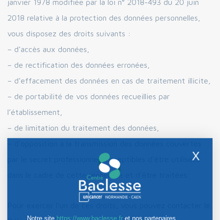
janvier 1978 modifiée par la loi n° 2018-493 du 20 juin
2018 relative à la protection des données personnelles,
vous disposez des droits suivants :
– d’accès aux données,
– de rectification des données erronées,
– d’effacement des données en cas de traitement illicite,
– de portabilité de vos données recueillies par
l’établissement,
– de limitation du traitement des données,
– d’opposition à la transmission des données couvertes
X
par le secret professionnel susceptibles d’être utilisées
dans le cadre de cette recherche et d’être traitées.
Pour exercer l’un de ces droits, vous pouvez contacter le
Notre site
https://www.baclesse.fr
et nos partenaires