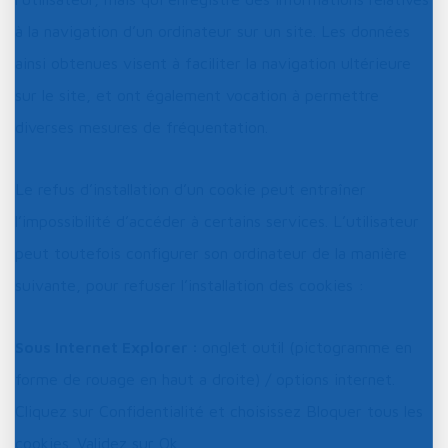
à la navigation d’un ordinateur sur un site. Les données
ainsi obtenues visent à faciliter la navigation ultérieure
sur le site, et ont également vocation à permettre
diverses mesures de fréquentation.
Le refus d’installation d’un cookie peut entraîner
l’impossibilité d’accéder à certains services. L’utilisateur
peut toutefois configurer son ordinateur de la manière
suivante, pour refuser l’installation des cookies :
Sous Internet Explorer :
onglet outil (pictogramme en
forme de rouage en haut a droite) / options internet.
Cliquez sur Confidentialité et choisissez Bloquer tous les
cookies. Validez sur Ok.