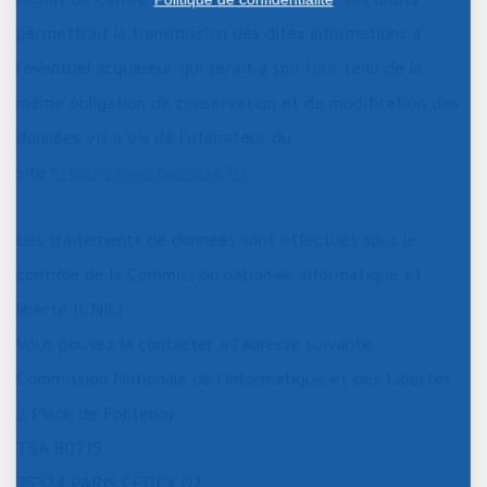
permettrait la transmission des dites informations à
l’éventuel acquéreur qui serait à son tour tenu de la
même obligation de conservation et de modification des
données vis à vis de l’utilisateur du
site
https://www.baclesse.fr
/
.
Les traitements de données sont effectués sous le
contrôle de la Commission nationale informatique et
liberté (CNIL).
Vous pouvez la contacter à l’adresse suivante :
Commission Nationale de l’Informatique et des Libertés
3 Place de Fontenoy
TSA 80715
75334 PARIS CEDEX 07