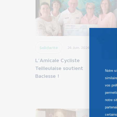
Solidarité
26 Juin. 2026
L’Amicale Cycliste
Teilleulaise soutient
Notre s
Baclesse !
similai
vos pré
permett
notre si
partena
certain