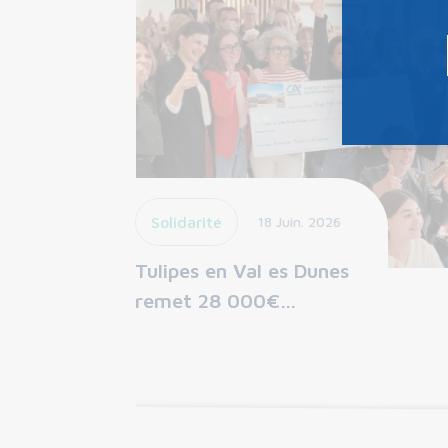
Solidarité
18 Juin. 2026
Tulipes en Val es Dunes
remet 28 000€…