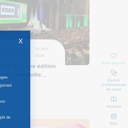
X
22 Juin.
nternational
2026
Nous soutenir
COG 64 : une édition
cord à Deauville,…
ogies
Espace
professionnels
gistrant
de santé
uis
Annuaire
épôt de
RDV