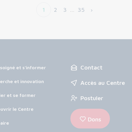
1
2
3
…
35
›
Contact
 soigné et s’informer
erche et innovation
Accès au Centre
ier et se former
Postuler
uvrir le Centre
Dons
aire