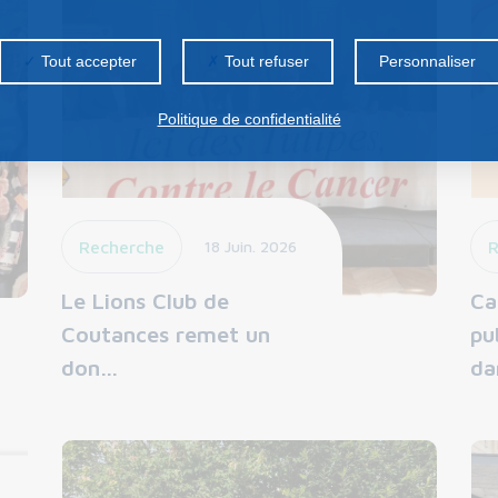
Tout accepter
Tout refuser
Personnaliser
Politique de confidentialité
Recherche
18 Juin. 2026
R
Le Lions Club de
Ca
Coutances remet un
pu
don…
da