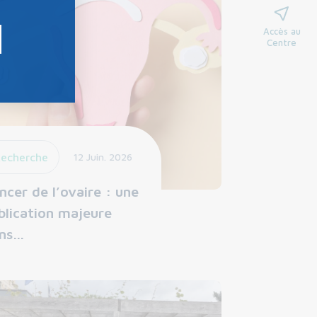
Accès au
Centre
echerche
12 Juin. 2026
ncer de l’ovaire : une
blication majeure
ns…