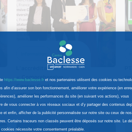
22 Juin.
Information
I
2026
L’accréditation
PT
« Comprehensive
re
ite
https://www.baclesse.fr
et nos partenaires utilisent des cookies ou technol
Cancer Center »
res afin d’assurer son bon fonctionnement, améliorer votre expérience (en enre
officiellement
férences), améliorer les performances du site (en suivant vos actions), vous
renouvelée au Centre…
re de vous connecter à vos réseaux sociaux et d’y partager des contenus dep
te et enfin, afficher de la publicité personnalisée sur notre site ou ceux de nos
ires. Certains traceurs non classés peuvent être déposés sur notre site. Le d
s cookies nécessite votre consentement préalable.