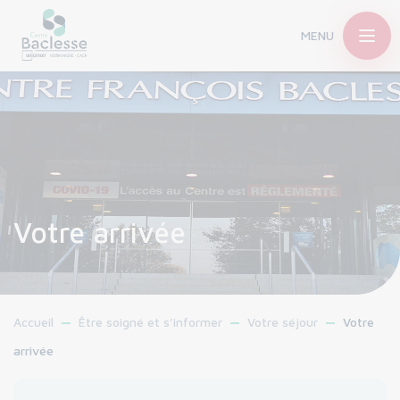
MENU
Votre arrivée
Accueil
Être soigné et s’informer
Votre séjour
Votre
arrivée