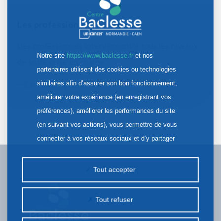
Les professionnels du Centre
Des professionnels interviennent à tous les niveaux
Notre site
https://www.baclesse.fr
et nos
de votre prise en charge…
partenaires utilisent des cookies ou technologies
similaires afin d’assurer son bon fonctionnement,
En savoir plus
améliorer votre expérience (en enregistrant vos
préférences), améliorer les performances du site
(en suivant vos actions), vous permettre de vous
connecter à vos réseaux sociaux et d’y partager
des contenus depuis notre site et enfin, afficher de
la publicité personnalisée sur notre site ou ceux de
Tout accepter
nos partenaires. Certains traceurs non classés
peuvent être déposés sur notre site. Le dépôt de
Tout refuser
certains cookies nécessite votre consentement
préalable.