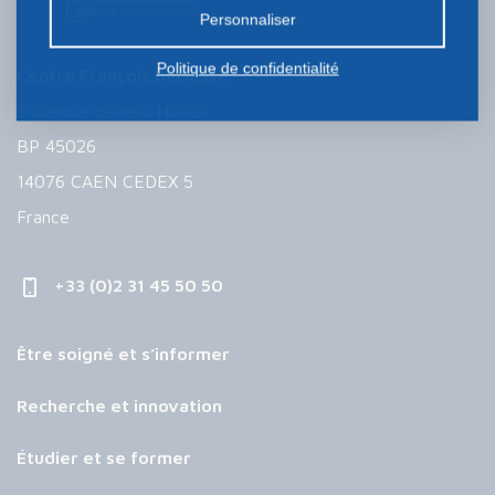
Personnaliser
Politique de confidentialité
Centre François Baclesse
3 avenue général Harris
BP 45026
14076 CAEN CEDEX 5
France
+33 (0)2 31 45 50 50
Être soigné et s’informer
Recherche et innovation
Étudier et se former