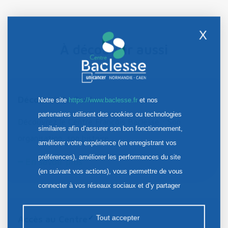
X
À découvrir aussi
Découvrir le Centre
Notre site
https://www.baclesse.fr
et nos
partenaires utilisent des cookies ou technologies
Découvrez le Centre François Baclesse : Son
similaires afin d’assurer son bon fonctionnement,
organisation, son histoire...
améliorer votre expérience (en enregistrant vos
préférences), améliorer les performances du site
En savoir plus
(en suivant vos actions), vous permettre de vous
connecter à vos réseaux sociaux et d’y partager
des contenus depuis notre site et enfin, afficher de
la publicité personnalisée sur notre site ou ceux de
Tout accepter
Accès au Centre
nos partenaires. Certains traceurs non classés