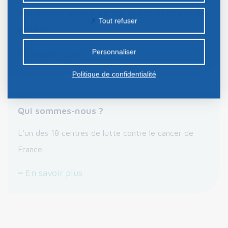
Plan d'accès, moyens d'accès, utilisation du parking
peuvent être déposés sur notre site. Le dépôt de
Tout refuser
certains cookies nécessite votre consentement
visiteurs...
préalable.
Personnaliser
En savoir plus
Politique de confidentialité
Qui sommes-nous ?
L'un des 18 centres de lutte contre le cancer de
France.
En savoir plus