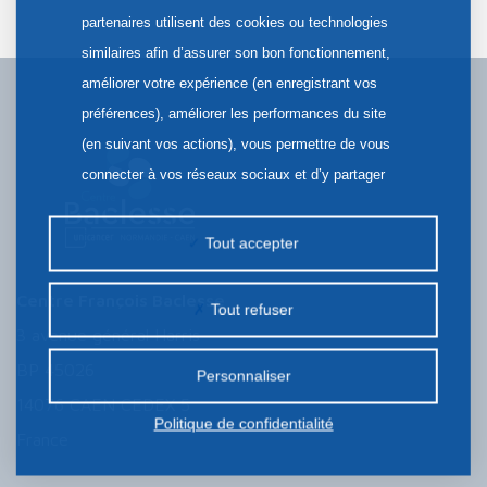
partenaires utilisent des cookies ou technologies
similaires afin d’assurer son bon fonctionnement,
améliorer votre expérience (en enregistrant vos
préférences), améliorer les performances du site
(en suivant vos actions), vous permettre de vous
connecter à vos réseaux sociaux et d’y partager
des contenus depuis notre site et enfin, afficher de
la publicité personnalisée sur notre site ou ceux de
Tout accepter
nos partenaires. Certains traceurs non classés
peuvent être déposés sur notre site. Le dépôt de
Centre François Baclesse
Tout refuser
certains cookies nécessite votre consentement
3 avenue général Harris
préalable.
BP 45026
Personnaliser
14076 CAEN CEDEX 5
Politique de confidentialité
France