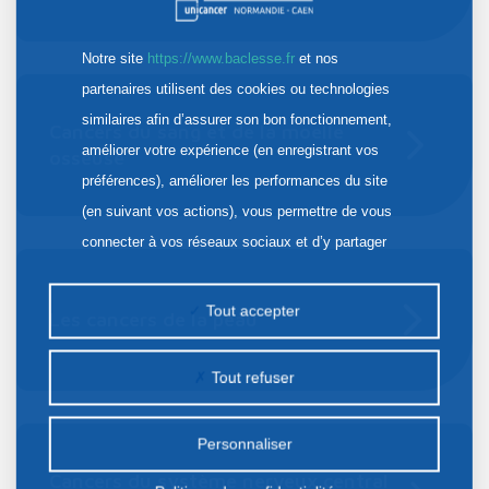
Notre site
https://www.baclesse.fr
et nos
partenaires utilisent des cookies ou technologies
similaires afin d’assurer son bon fonctionnement,
Cancers du sang et de la moelle
améliorer votre expérience (en enregistrant vos
osseuse
préférences), améliorer les performances du site
(en suivant vos actions), vous permettre de vous
connecter à vos réseaux sociaux et d’y partager
des contenus depuis notre site et enfin, afficher de
la publicité personnalisée sur notre site ou ceux de
Tout accepter
Les cancers de la peau
nos partenaires. Certains traceurs non classés
peuvent être déposés sur notre site. Le dépôt de
Tout refuser
certains cookies nécessite votre consentement
préalable.
Personnaliser
Cancers du système nerveux central