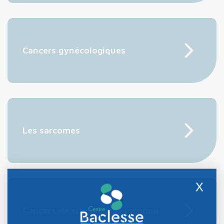
Cancers gynécologiques
Les sarcomes
X
Cancers de site primitif inconnu