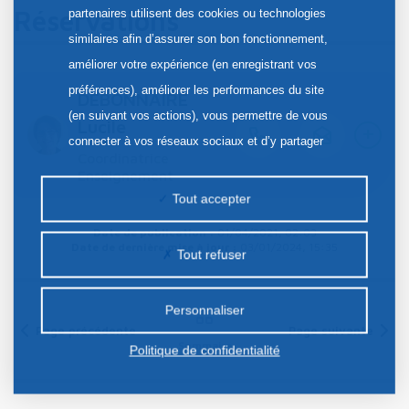
Réservations
partenaires utilisent des cookies ou technologies
similaires afin d’assurer son bon fonctionnement,
améliorer votre expérience (en enregistrant vos
préférences), améliorer les performances du site
DEBONNAIRE
(en suivant vos actions), vous permettre de vous
Lucile
+
connecter à vos réseaux sociaux et d’y partager
Coordinatrice
des contenus depuis notre site et enfin, afficher de
Enseignement
la publicité personnalisée sur notre site ou ceux de
Tout accepter
nos partenaires. Certains traceurs non classés
Date de publication :
01/04/2021, 02:03
peuvent être déposés sur notre site. Le dépôt de
Date de dernière mise à jour :
03/01/2024, 15:35
Tout refuser
certains cookies nécessite votre consentement
préalable.
Personnaliser
Page précédente
Page suivante
Sommaire
Politique de confidentialité