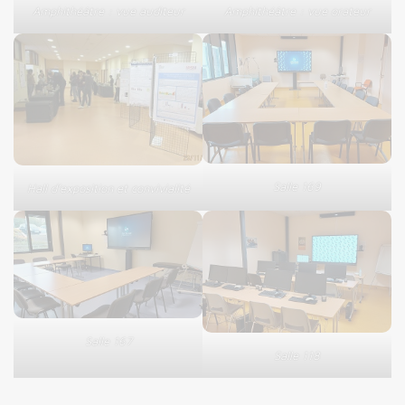
Amphithéâtre : vue auditeur
Amphithéâtre : vue orateur
Salle 169
Hall d’exposition et convivialité
Salle 167
Salle 118