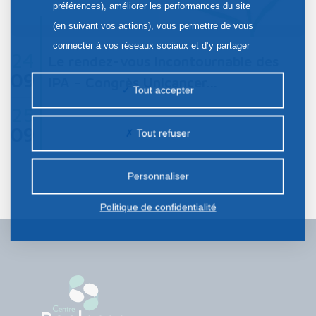
préférences), améliorer les performances du site
(en suivant vos actions), vous permettre de vous
connecter à vos réseaux sociaux et d’y partager
24
Le rendez-vous incontournable des
des contenus depuis notre site et enfin, afficher de
09
IPA – Congrès Unicancer…
la publicité personnalisée sur notre site ou ceux de
Tout accepter
nos partenaires. Certains traceurs non classés
25
peuvent être déposés sur notre site. Le dépôt de
09
Tout refuser
certains cookies nécessite votre consentement
préalable.
Personnaliser
Politique de confidentialité