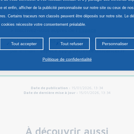
te et enfin, afficher de la publicité personnalisée sur notre site ou ceux de nos
participer ?
ires. Certains traceurs non classés peuvent être déposés sur notre site. Le d
s cookies nécessite votre consentement préalable.
> Inscrivez-vous auprès de l’
Espace
Patients&Proches
du Centre Baclesse, de préfére
Tout accepter
Tout refuser
Personnaliser
par e-mail :
espace.epp@baclesse.unicancer.fr
Politique de confidentialité
Date de publication :
15/01/2026, 13:34
Date de dernière mise à jour :
15/01/2026, 13:34
À découvrir aussi