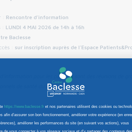
r :
Rencontre d’information
s :
LUNDI 4 MAI 2026 de 14h à 16h
tre Baclesse
ccès :
sur inscription auprès de l’Espace Patients&Pr
d’information pour les patients sont des réunions de g
ionnels de santé du Centre Baclesse.
ite
https://www.baclesse.fr
et nos partenaires utilisent des cookies ou technol
res afin d’assurer son bon fonctionnement, améliorer votre expérience (en enre
férences), améliorer les performances du site (en suivant vos actions), vous
Vous êtes un patient du Centre et souhaitez y
re de vous connecter à vos réseaux sociaux et d’y partager des contenus dep