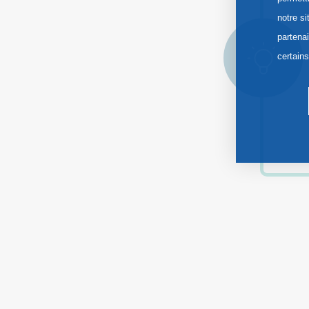
notre si
partena
certain