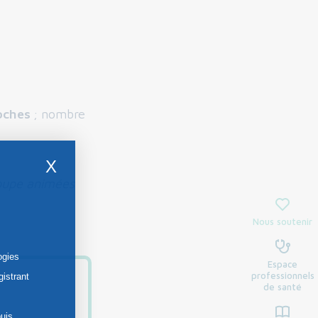
oches
; nombre
X
roupe animées
Nous soutenir
ogies
Espace
professionnels
gistrant
de santé
uis