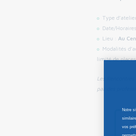
Type d’atelie
Date/Horaire
Lieu :
Au Cen
Modalités d’a
limité de places
Les Rencontres 
par des profess
Notre s
similai
vos pré
permett