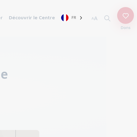
er
Découvrir le Centre
FR
A
A
Dons
le