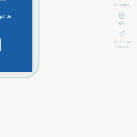
Annuaire
épôt de
RDV
nce
Accès au
Centre