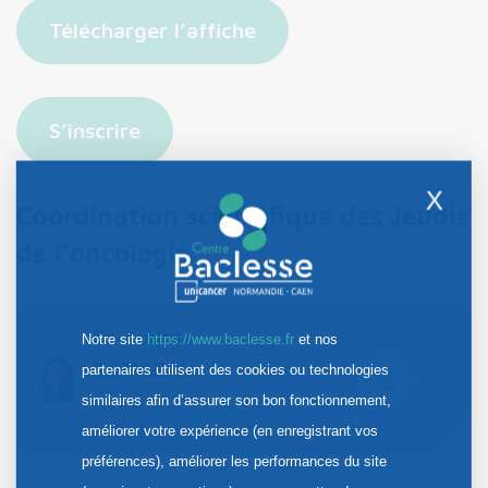
Télécharger l’affiche
S’inscrire
X
Coordination scientifique des Jeudis
de l’oncologie
Dr Audrey
Notre site
https://www.baclesse.fr
et nos
RAMBEAU
+
partenaires utilisent des cookies ou technologies
similaires afin d’assurer son bon fonctionnement,
Médecin :
Oncologue médicale
améliorer votre expérience (en enregistrant vos
préférences), améliorer les performances du site