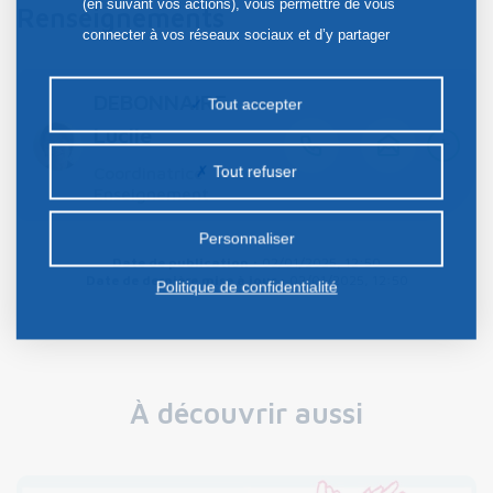
(en suivant vos actions), vous permettre de vous
Renseignements
connecter à vos réseaux sociaux et d’y partager
des contenus depuis notre site et enfin, afficher de
la publicité personnalisée sur notre site ou ceux de
DEBONNAIRE
Tout accepter
nos partenaires. Certains traceurs non classés
Lucile
+
peuvent être déposés sur notre site. Le dépôt de
Tout refuser
Coordinatrice
certains cookies nécessite votre consentement
Enseignement
préalable.
Personnaliser
Date de publication :
02/01/2025, 12:50
Date de dernière mise à jour :
02/01/2025, 12:50
Politique de confidentialité
À découvrir aussi