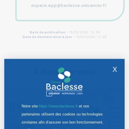
espace.epp@baclesse.unicancer.fr
Date de publication :
15/01/2026, 13:29
Date de dernière mise à jour :
15/01/2026, 13:29
X
À découvrir aussi
Notre site
https://www.baclesse.fr
et nos
partenaires utilisent des cookies ou technologies
similaires afin d’assurer son bon fonctionnement,