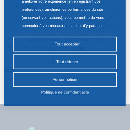
améliorer votre expérience (en enregistrant vos
préférences), améliorer les performances du site
(en suivant vos actions), vous permettre de vous
connecter à vos réseaux sociaux et d’y partager
des contenus depuis notre site et enfin, afficher de
24
Le rendez-vous incontournable des
la publicité personnalisée sur notre site ou ceux de
Tout accepter
09
IPA – Congrès Unicancer…
nos partenaires. Certains traceurs non classés
peuvent être déposés sur notre site. Le dépôt de
25
Tout refuser
certains cookies nécessite votre consentement
09
préalable.
Personnaliser
Politique de confidentialité