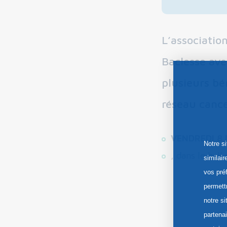
L’associatio
Baclesse ave
plusieurs bé
réseau cance
VENDREDI 8 
Notre s
, dans le hall
similai
vos pré
permett
notre si
partena