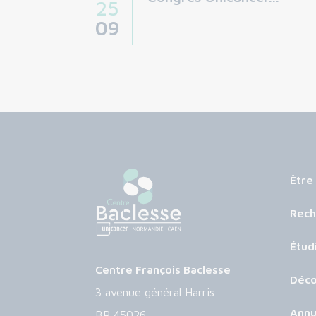
25
09
Être
Rech
Étud
Centre François Baclesse
Déco
3 avenue général Harris
Annu
BP 45026