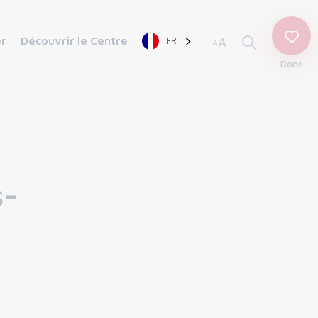
er
Découvrir le Centre
FR
A
A
Dons
s-