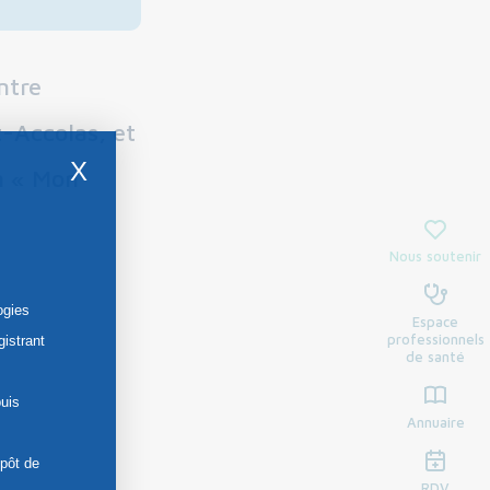
ntre
t-Accolas, et
X
n « Mon
Nous soutenir
ogies
Espace
professionnels
gistrant
de santé
uis
Annuaire
épôt de
RDV