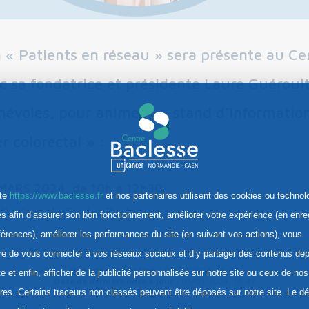
n « Patients en réseau » sera présente au Ce
c sa fondatrice et présidente Laure Guéroul
névoles, pour animer un stand d’informatio
r colorectal » :
MARS 2024, de 10h à 12h30
ite
https://www.baclesse.fr
et nos partenaires utilisent des cookies ou technol
 d’entrée du Centre Baclesse.
res afin d’assurer son bon fonctionnement, améliorer votre expérience (en enre
férences), améliorer les performances du site (en suivant vos actions), vous
re de vous connecter à vos réseaux sociaux et d’y partager des contenus dep
Date de publication :
01/03/2024, 16:27
te et enfin, afficher de la publicité personnalisée sur notre site ou ceux de nos
Date de dernière mise à jour :
01/03/2024, 16:47
ires. Certains traceurs non classés peuvent être déposés sur notre site. Le d