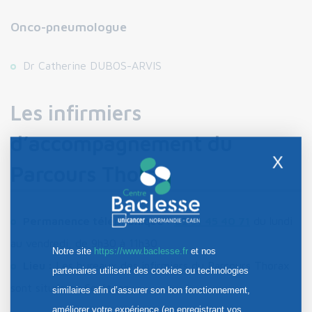
Onco-pneumologue
Dr Catherine DUBOS-ARVIS
Les infirmiers
d’accompagnement du
X
Parcours Thorax
Permanence téléphonique :
02 31 45 40 71
du lundi
au vendredi, de 9h30 à 11h30
Notre site
https://www.baclesse.fr
et nos
Lieu :
Les bureaux des infirmiers du Parcours Thorax
partenaires utilisent des cookies ou technologies
sont situés au 6e étage.
similaires afin d’assurer son bon fonctionnement,
améliorer votre expérience (en enregistrant vos