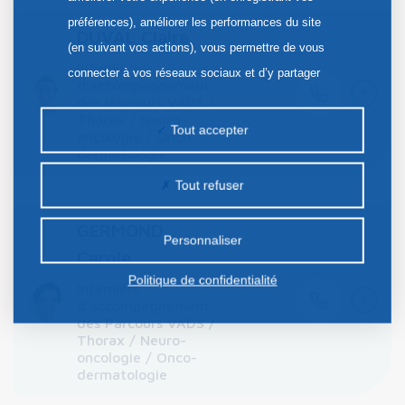
préférences), améliorer les performances du site
DUVAL Claire
(en suivant vos actions), vous permettre de vous
Infirmière
connecter à vos réseaux sociaux et d’y partager
+
d’accompagnement
des contenus depuis notre site et enfin, afficher de
des Parcours VADS /
Thorax / Neuro-
la publicité personnalisée sur notre site ou ceux de
Tout accepter
oncologie / Onco-
nos partenaires. Certains traceurs non classés
dermatologie
peuvent être déposés sur notre site. Le dépôt de
Tout refuser
certains cookies nécessite votre consentement
préalable.
GERMOND
Personnaliser
Carole
Politique de confidentialité
Infirmière
+
d’accompagnement
des Parcours VADS /
Thorax / Neuro-
oncologie / Onco-
dermatologie