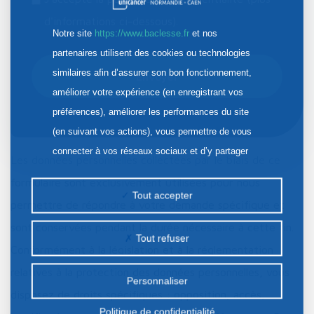
d'informations ci-dessous).
Notre site
https://www.baclesse.fr
et nos
CAPTCHA
partenaires utilisent des cookies ou technologies
similaires afin d’assurer son bon fonctionnement,
améliorer votre expérience (en enregistrant vos
préférences), améliorer les performances du site
(en suivant vos actions), vous permettre de vous
connecter à vos réseaux sociaux et d’y partager
Les données personnelles collectées par le biais de ce
des contenus depuis notre site et enfin, afficher de
formulaire sont exclusivement utilisées pour nous
la publicité personnalisée sur notre site ou ceux de
Tout accepter
permettre de répondre à votre demande spécifique et
nos partenaires. Certains traceurs non classés
sont conservées pendant la durée nécessaire à cette fin.
peuvent être déposés sur notre site. Le dépôt de
Tout refuser
Conformément à la législation et à la réglementation
certains cookies nécessite votre consentement
préalable.
relatives à la protection des données personnelles, vous
Personnaliser
disposez de droits spécifiques : opposition, accès,
Politique de confidentialité