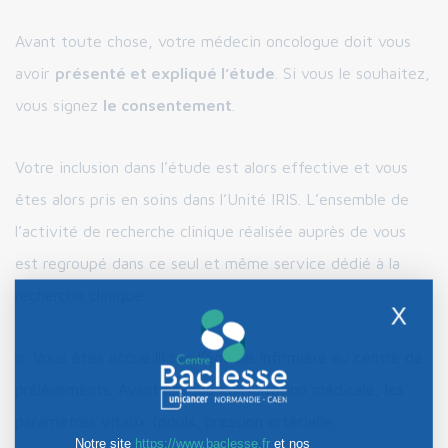
Avant toute chose, votre médecin oncologue doit vous
avoir
présenté et expliqué l’étude
. Si vous le souhaitez,
vous signez
le consentement
.
Votre inclusion dans l’étude est alors effective et vous
êtes alors pris en soins dans l’Unité IRIS. L’ensemble de
l’activité de recherche clinique réalisée auprès de vous
est regroupé dans ce seul et même service dédié à la
recherche clinique :
X
Vous êtes accueilli par l’équipe infirmière au centre de
prélèvements. Avant chaque consultation médicale, les
paramètres vitaux (pouls, pression artérielle,
Notre site
https://www.baclesse.fr
et nos