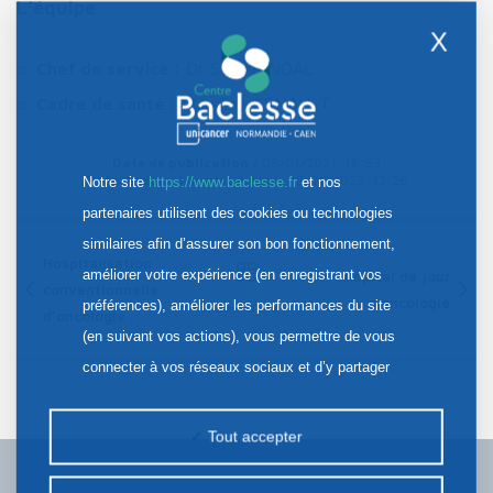
L’équipe
X
Chef de service :
Dr Sabine NOAL
Cadre de santé :
Maryline ESNAULT
Date de publication :
08/01/2021, 18:53
Date de dernière mise à jour :
19/05/2023, 12:26
Notre site
https://www.baclesse.fr
et nos
partenaires utilisent des cookies ou technologies
similaires afin d’assurer son bon fonctionnement,
Hospitalisation
améliorer votre expérience (en enregistrant vos
Hôpital de jour
conventionnelle
d’oncologie
préférences), améliorer les performances du site
Sommaire
d’oncologie
(en suivant vos actions), vous permettre de vous
connecter à vos réseaux sociaux et d’y partager
des contenus depuis notre site et enfin, afficher de
la publicité personnalisée sur notre site ou ceux de
Tout accepter
nos partenaires. Certains traceurs non classés
peuvent être déposés sur notre site. Le dépôt de