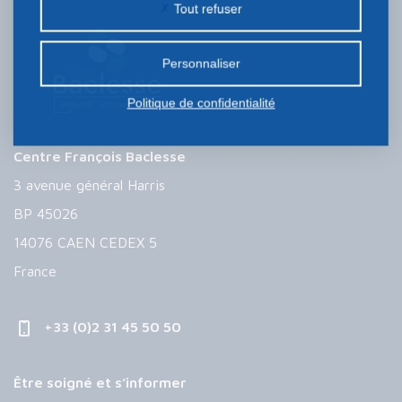
Tout refuser
certains cookies nécessite votre consentement
préalable.
Personnaliser
Politique de confidentialité
Centre François Baclesse
3 avenue général Harris
BP 45026
14076 CAEN CEDEX 5
France
+33 (0)2 31 45 50 50
Être soigné et s’informer