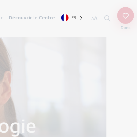
er
Découvrir le Centre
FR
A
A
Dons
ogie