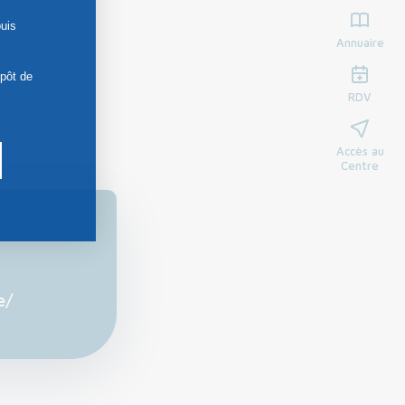
uis
Annuaire
épôt de
RDV
Accès au
Centre
e/