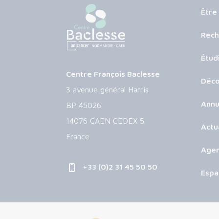
Être
Rech
Étud
Centre François Baclesse
Déco
3 avenue général Harris
Annu
BP 45026
14076 CAEN CEDEX 5
Actu
France
Age
+33 (0)2 31 45 50 50
Espa