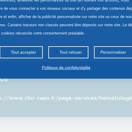
férences), améliorer les performances du site (en suivant vos actions), vous
cale du Centre François Baclesse
re de vous connecter à vos réseaux sociaux et d’y partager des contenus dep
te et enfin, afficher de la publicité personnalisée sur notre site ou ceux de nos
ologue
ires. Certains traceurs non classés peuvent être déposés sur notre site. Le d
s cookies nécessite votre consentement préalable.
ENKIEL
Tout accepter
Tout refuser
Personnaliser
Politique de confidentialité
fos
s://www.chu-caen.fr/page-services/hematologi