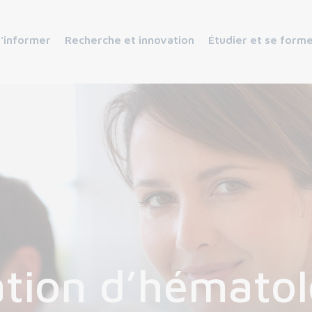
s’informer
Recherche et innovation
Étudier et se form
ation d’hématol