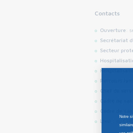
Contacts
Ouverture
: 
Secrétariat d
Secteur prot
Hospitalisati
Hospitalisat
Parcours l
Chef de serv
Cadre de san
Cadre de san
Notre s
Lieu :
au CHU
similai