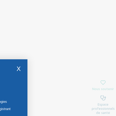
X
Nous soutenir
ogies
Espace
professionnels
gistrant
de santé