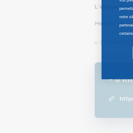
vos pré
L’équipe médi
permett
notre si
Médecin hémat
partena
certain
Dr Nicole FR
+ d’in
http