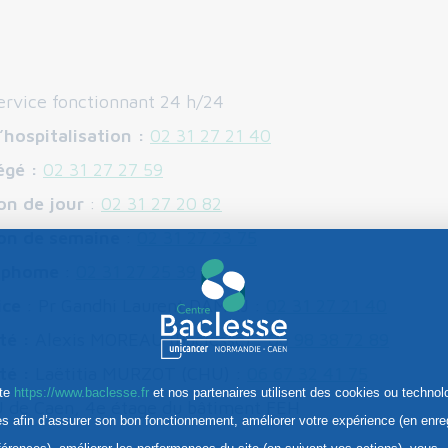
service fonctionnant 24 h/24
’hospitalisation :
02 31 27 21 40
égé :
02 31 27 27 59
on de jour
:
02 31 27 20 82
ion de semaine
:
02 31 27 23 75
ymphome
:
02 31 27 25 39
ice
: Pr Gandhi Laurent DAMAJ :
02 31 27 21 40
té :
Alexis MOREAU (Baclesse) :
06 98 38 72 89
té :
Laëtitia MURZOT (CHU) :
06 67 32 41 75
ite
https://www.baclesse.fr
et nos partenaires utilisent des cookies ou technol
 de Caen, 4e étage du bâtiment FEH
res afin d’assurer son bon fonctionnement, améliorer votre expérience (en enre