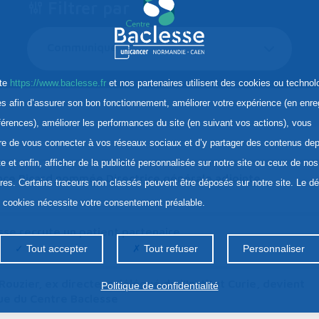
Filtrer par
Communiqué
ite
https://www.baclesse.fr
et nos partenaires utilisent des cookies ou technol
res afin d’assurer son bon fonctionnement, améliorer votre expérience (en enre
férences), améliorer les performances du site (en suivant vos actions), vous
re de vous connecter à vos réseaux sociaux et d’y partager des contenus dep
te et enfin, afficher de la publicité personnalisée sur notre site ou ceux de nos
nce Picard nommée Directrice générale adjointe
ires. Certains traceurs non classés peuvent être déposés sur notre site. Le d
s cookies nécessite votre consentement préalable.
se recrute un patient partenaire
Tout accepter
Tout refuser
Personnaliser
ouzier, ex directeur délégué de l’Institut Curie, devient
Politique de confidentialité
que du Centre Baclesse