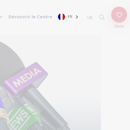
er
Découvrir le Centre
FR
A
A
Dons