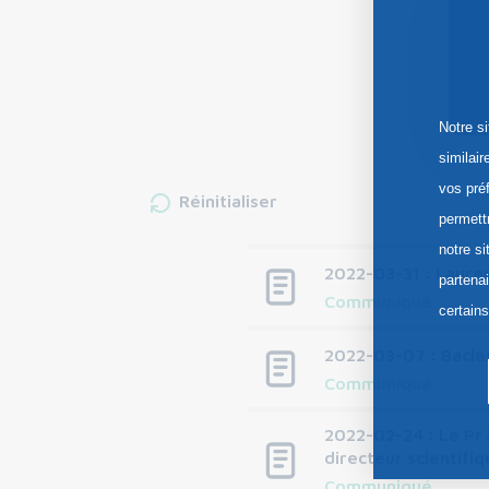
Notre s
similai
vos pré
Réinitialiser
permett
notre si
2022-03-31 : Laure
partena
Communiqué
certain
2022-03-07 : Bacles
Communiqué
2022-02-24 : Le Pr R
directeur scientifi
Communiqué