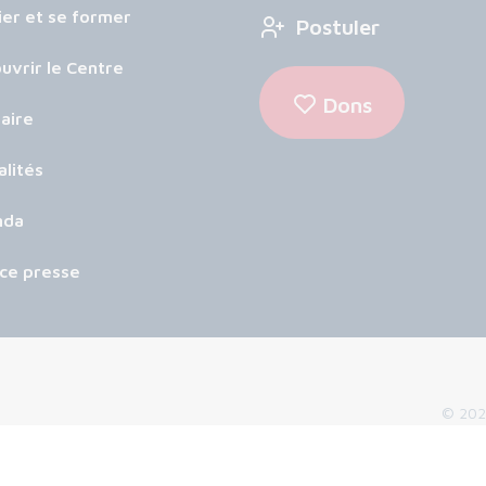
ier et se former
Postuler
uvrir le Centre
Dons
aire
alités
nda
ce presse
© 2026
Mentions 