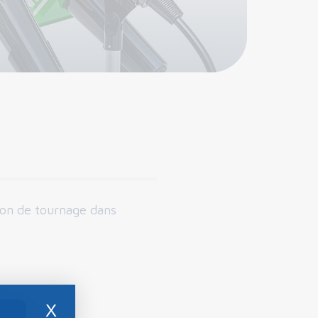
tion de tournage dans
X