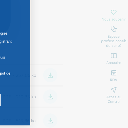
Nous soutenir
ogies
Espace
professionnels
gistrant
de santé
uis
Annuaire
épôt de
PDF - 257,06 ko
RDV
PDF - 210,33 ko
Accès au
Centre
PDF - 513,86 ko