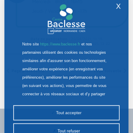
Mercredi : 8h15 – 16h15
X
Jeudi / Vendredi : 9h -17h
Date de publication :
20/04/2021, 11:18
Date de dernière mise à jour :
20/04/2021, 12:22
Notre site
https://www.baclesse.fr
et nos
partenaires utilisent des cookies ou technologies
similaires afin d’assurer son bon fonctionnement,
améliorer votre expérience (en enregistrant vos
Page précédente
Page suivante
Sommaire
préférences), améliorer les performances du site
(en suivant vos actions), vous permettre de vous
connecter à vos réseaux sociaux et d’y partager
des contenus depuis notre site et enfin, afficher de
la publicité personnalisée sur notre site ou ceux de
Tout accepter
nos partenaires. Certains traceurs non classés
peuvent être déposés sur notre site. Le dépôt de
Tout refuser