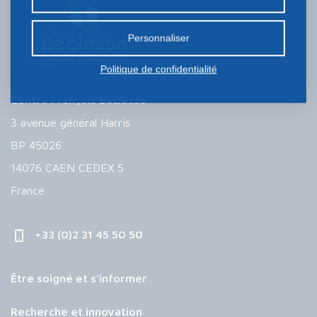
certains cookies nécessite votre consentement
préalable.
Personnaliser
Politique de confidentialité
Centre François Baclesse
3 avenue général Harris
BP 45026
14076 CAEN CEDEX 5
France
+33 (0)2 31 45 50 50
Être soigné et s’informer
Recherche et innovation