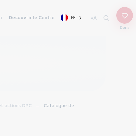
er
Découvrir le Centre
FR
A
A
Dons
et actions DPC
Catalogue de