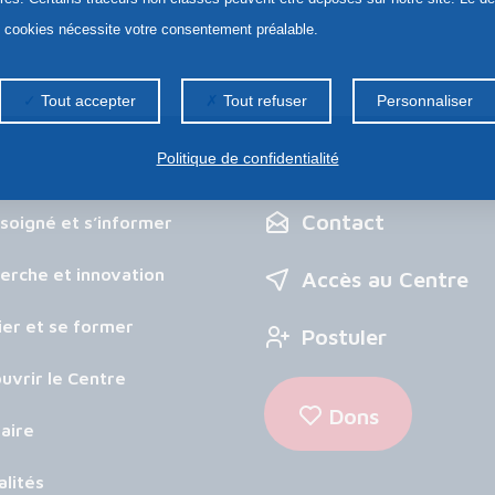
s cookies nécessite votre consentement préalable.
Tout accepter
Tout refuser
Personnaliser
Politique de confidentialité
Contact
 soigné et s’informer
erche et innovation
Accès au Centre
ier et se former
Postuler
uvrir le Centre
Dons
aire
alités