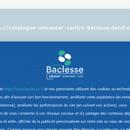
s://catalogue-unicancer-centre-baclesse.dendr
Date de publication :
24/01/2021, 00:09
Date de dernière mise à jour :
20/08/2025, 14:14
ite
https://www.baclesse.fr
et nos partenaires utilisent des cookies ou technol
res afin d’assurer son bon fonctionnement, améliorer votre expérience (en enre
férences), améliorer les performances du site (en suivant vos actions), vous
écédente
Page 
re de vous connecter à vos réseaux sociaux et d’y partager des contenus dep
Sommaire
te et enfin, afficher de la publicité personnalisée sur notre site ou ceux de nos
ires. Certains traceurs non classés peuvent être déposés sur notre site. Le d