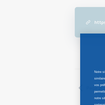
http
Notre s
similai
vos pré
Page pr
permett
notre si
partena