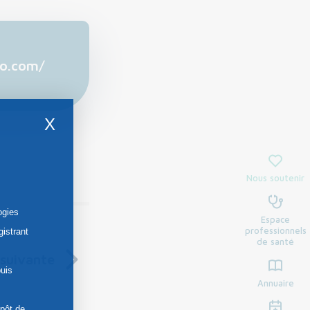
eo.com/
X
Nous soutenir
ogies
Espace
professionnels
gistrant
de santé
suivante
uis
Annuaire
épôt de