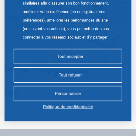
similaires afin d’assurer son bon fonctionnement,
améliorer votre expérience (en enregistrant vos
préférences), améliorer les performances du site
(en suivant vos actions), vous permettre de vous
connecter à vos réseaux sociaux et d’y partager
des contenus depuis notre site et enfin, afficher de
la publicité personnalisée sur notre site ou ceux de
Tout accepter
24
Le rendez-vous incontournable des
nos partenaires. Certains traceurs non classés
09
IPA – Congrès Unicancer…
peuvent être déposés sur notre site. Le dépôt de
Tout refuser
certains cookies nécessite votre consentement
25
préalable.
09
Personnaliser
Politique de confidentialité