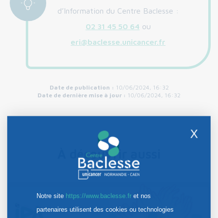
d’Information du Centre Baclesse :
02 31 45 50 64
ou
eri@baclesse.unicancer.fr
Date de publication :
10/06/2024, 16:32
Date de dernière mise à jour :
10/06/2024, 16:32
X
À découvrir aussi
Notre site
https://www.baclesse.fr
et nos
partenaires utilisent des cookies ou technologies