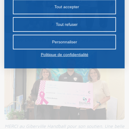
la publicité personnalisée sur notre site ou ceux de
Tout accepter
nos partenaires. Certains traceurs non classés
peuvent être déposés sur notre site. Le dépôt de
Tout refuser
certains cookies nécessite votre consentement
préalable.
Merci au Club « Les Drakkars » et à ses partenaires pour
Personnaliser
leur générosité.
Politique de confidentialité
MERCI au Giberville Handball pour son soutien. Une belle