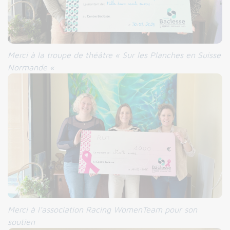
Merci
à la troupe de théâtre « Sur les Planches en Suisse
Normande «
Merci
à l’association Racing WomenTeam pour son
soutien