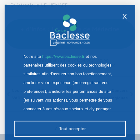
Dr Véronique LE HENAFF
X
+ d’infos : Le service de Médecine
nucléaire
Notre site
https://www.baclesse.fr
et nos
Date de publication :
08/04/2021, 17:00
partenaires utilisent des cookies ou technologies
Date de dernière mise à jour :
18/10/2022, 11:00
similaires afin d’assurer son bon fonctionnement,
améliorer votre expérience (en enregistrant vos
Les cancers ORL /
Cancers
préférences), améliorer les performances du site
VADS
gynécologiques
Sommaire
(en suivant vos actions), vous permettre de vous
connecter à vos réseaux sociaux et d’y partager
des contenus depuis notre site et enfin, afficher de
la publicité personnalisée sur notre site ou ceux de
Tout accepter
nos partenaires. Certains traceurs non classés