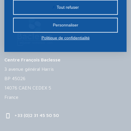
peuvent être déposés sur notre site. Le dépôt de
Tout refuser
certains cookies nécessite votre consentement
préalable.
Personnaliser
Politique de confidentialité
Centre François Baclesse
3 avenue général Harris
BP 45026
14076 CAEN CEDEX 5
France
+33 (0)2 31 45 50 50