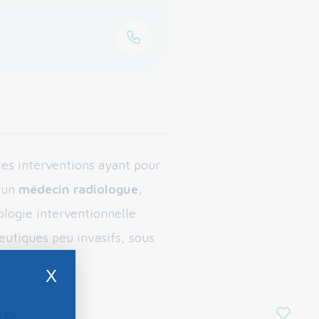
les interventions ayant pour
r un
médecin radiologue
,
iologie interventionnelle
utiques peu invasifs, sous
X
se