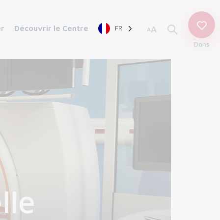
er
Découvrir le Centre
FR
A
A
Dons
lle