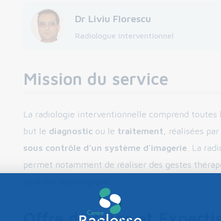
Dr Liviu Florescu
Radiologue interventionnel
Mission du service
La radiologie interventionnelle comprend toutes 
but le
diagnostic
ou le
traitement
, réalisées pa
sous contrôle d’un système d’imagerie
. La rad
permet notamment de réaliser des gestes thérape
contrôle radiologique.
Offre de soins et Experti