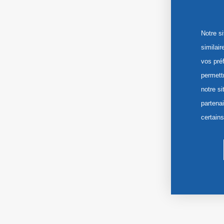
Notre s
similai
vos pré
permett
notre si
partena
certain