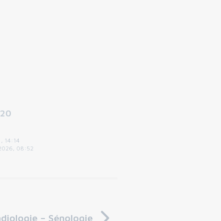
20
, 14:14
2026, 08:52
diologie – Sénologie