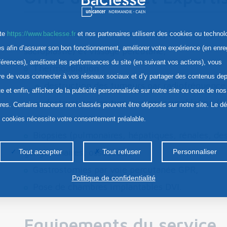
Consolidation osseuse (cimentoplastie ou spond
ite
https://www.baclesse.fr
et nos partenaires utilisent des cookies ou technol
res afin d’assurer son bon fonctionnement, améliorer votre expérience (en enre
sacroplastie) et vissage percutané,
férences), améliorer les performances du site (en suivant vos actions), vous
Thermoablation :
re de vous connecter à vos réseaux sociaux et d’y partager des contenus dep
destruction des tumeurs par radiofréquence 
te et enfin, afficher de la publicité personnalisée sur notre site ou ceux de nos
destruction des tumeurs par cryoablation (tr
ires. Certains traceurs non classés peuvent être déposés sur notre site. Le d
s cookies nécessite votre consentement préalable.
Biopsies (pulmonaires, hépatiques, rénales, des
ganglionnaires, osseuses),
Tout accepter
Tout refuser
Personnaliser
Gastrostomies par voie percutanée GPR,
Politique de confidentialité
Pose de chambres implantables DVI.
Equipements du service