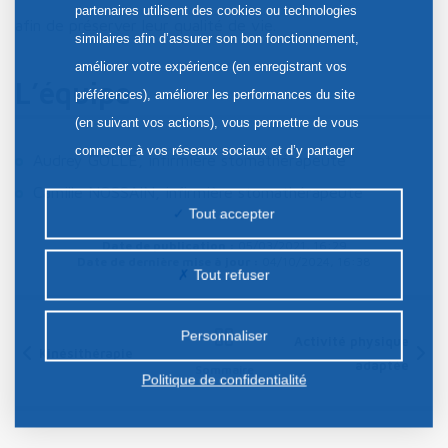
partenaires utilisent des cookies ou technologies
afin de préserver leur qualité de vie.
similaires afin d’assurer son bon fonctionnement,
améliorer votre expérience (en enregistrant vos
L’équipe
préférences), améliorer les performances du site
(en suivant vos actions), vous permettre de vous
connecter à vos réseaux sociaux et d’y partager
Audrey GOLLE, infirmière stomathérapeute
des contenus depuis notre site et enfin, afficher de
Camille NOSSAIN, infirmière stomathérapeute
la publicité personnalisée sur notre site ou ceux de
Tout accepter
nos partenaires. Certains traceurs non classés
Date de publication :
05/03/2021, 16:29
peuvent être déposés sur notre site. Le dépôt de
Date de dernière mise à jour :
04/10/2024, 16:38
Tout refuser
certains cookies nécessite votre consentement
préalable.
Personnaliser
Activité physique
Kinésithérapie
adaptée
Sommaire
Politique de confidentialité