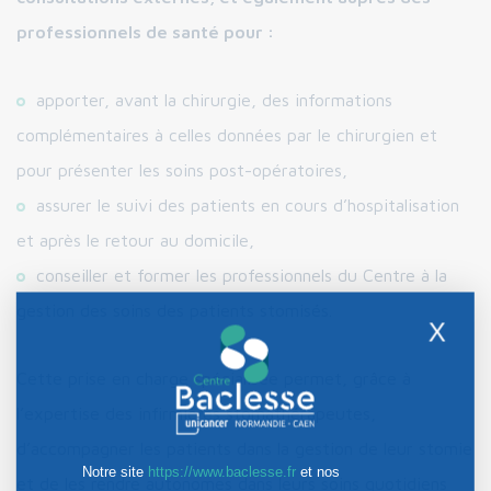
professionnels de santé pour :
apporter, avant la chirurgie, des informations
complémentaires à celles données par le chirurgien et
pour présenter les soins post-opératoires,
assurer le suivi des patients en cours d’hospitalisation
et après le retour au domicile,
conseiller et former les professionnels du Centre à la
gestion des soins des patients stomisés.
X
Cette prise en charge spécialisée permet, grâce à
l’expertise des infirmières stomathérapeutes,
d’accompagner les patients dans la gestion de leur stomie
Notre site
https://www.baclesse.fr
et nos
et de les rendre autonomes dans leurs soins quotidiens