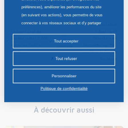
Date de dernière mise à jour :
02/11/2022, 15:11
préférences), améliorer les performances du site
(en suivant vos actions), vous permettre de vous
connecter à vos réseaux sociaux et d’y partager
L’association
des contenus depuis notre site et enfin, afficher de
Le Lions Club de
« Sourire et
Lisieux remet 2 000
Détente » de
la publicité personnalisée sur notre site ou ceux de
Tout accepter
euros au Centre
Bernières-sur-Mer
Sommaire
nos partenaires. Certains traceurs non classés
Baclesse
soutient le Centre
peuvent être déposés sur notre site. Le dépôt de
Tout refuser
Baclesse
certains cookies nécessite votre consentement
préalable.
Personnaliser
Politique de confidentialité
À découvrir aussi