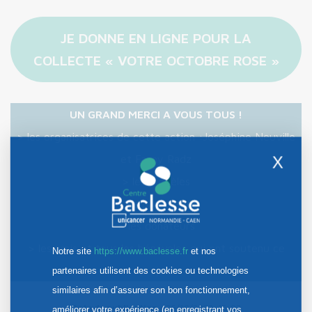
JE DONNE EN LIGNE POUR LA
COLLECTE « VOTRE OCTOBRE ROSE »
UN GRAND MERCI A VOUS TOUS !
> les organisatrices de cette action :Joséphine Neuville
X
et Fanny Radz
> les modèles
> les partenaires
> les donateurs
> les amis et tous les bénévoles qui ont soutenu ce
Notre site
https://www.baclesse.fr
et nos
projet.
partenaires utilisent des cookies ou technologies
similaires afin d’assurer son bon fonctionnement,
Date de publication :
26/10/2022, 15:02
améliorer votre expérience (en enregistrant vos