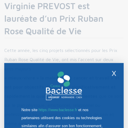
Virginie PREVOST est
lauréate d’un Prix Ruban
Rose Qualité de Vie
Cette année, les cinq projets sélectionnés pour les Prix
Ruban Rose Qualité de Vie, ont mis l’accent sur deux
axes majeurs :
X
« mieux-vivre » la maladie et « cancer et travail »
et
ont pour objectifs d’améliorer significativement et
rapidement la qualité de vie des patientes
que ce soit
sur le plan physique, émotionnel, relationnel ou
Notre site
https://www.baclesse.fr
et nos
professionnel tout au long de leur parcours de soin et
partenaires utilisent des cookies ou technologies
même après.
similaires afin d’assurer son bon fonctionnement,