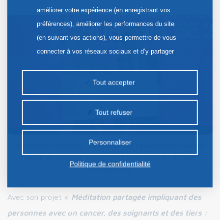
améliorer votre expérience (en enregistrant vos
préférences), améliorer les performances du site
(en suivant vos actions), vous permettre de vous
connecter à vos réseaux sociaux et d’y partager
des contenus depuis notre site et enfin, afficher de
la publicité personnalisée sur notre site ou ceux de
Tout accepter
nos partenaires. Certains traceurs non classés
peuvent être déposés sur notre site. Le dépôt de
Tout refuser
certains cookies nécessite votre consentement
préalable.
Personnaliser
Sandrine Planchon, directrice de l’association Ruban
Rose et Virginie Prevost – Crédit photo : Kossa
Politique de confidentialité
Productions
Avec son projet «
Méditation partagée impliquant des
personnes avec un cancer, des soignants et des tiers :